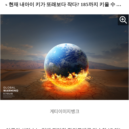
게티이미지뱅크