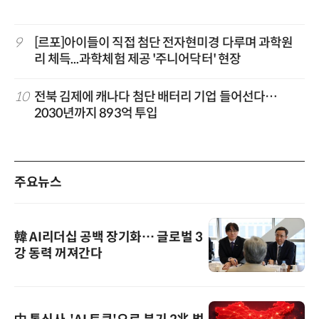
9
[르포]아이들이 직접 첨단 전자현미경 다루며 과학원
리 체득...과학체험 제공 '주니어닥터' 현장
10
전북 김제에 캐나다 첨단 배터리 기업 들어선다…
2030년까지 893억 투입
주요뉴스
韓 AI리더십 공백 장기화… 글로벌 3
강 동력 꺼져간다