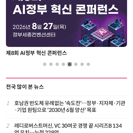
제8회 AI정부 혁신 콘퍼런스
성과
전국 많이 본 뉴스
1
호남권 반도체 유례없는 '속도전'…정부·지자체·기관
·기업 원팀으로 '2030년 6월 양산' 목표
2
레디로버스트머신, VC 30여곳 경쟁 끝 시리즈B 134
억 유치…누적 229억