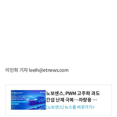
이인희 기자 leeih@etnews.com
노보센스, PWM 고주파 과도
간섭 난제 극복…차량용 전
류 감지 증폭기
[노보센스] 뉴스룸 바로가기>