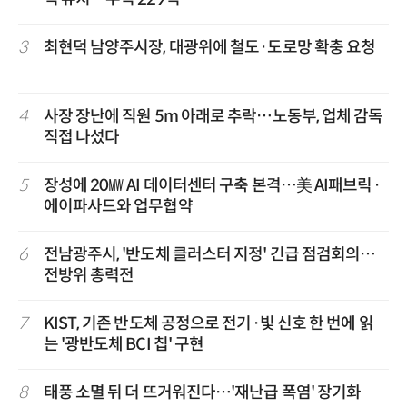
3
최현덕 남양주시장, 대광위에 철도·도로망 확충 요청
4
사장 장난에 직원 5m 아래로 추락…노동부, 업체 감독
직접 나섰다
5
장성에 20㎿ AI 데이터센터 구축 본격…美 AI패브릭·
에이파사드와 업무협약
6
전남광주시, '반도체 클러스터 지정' 긴급 점검회의…
전방위 총력전
7
KIST, 기존 반도체 공정으로 전기·빛 신호 한 번에 읽
는 '광반도체 BCI 칩' 구현
8
태풍 소멸 뒤 더 뜨거워진다…'재난급 폭염' 장기화