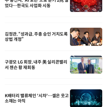
中 통신사, 'AI 토큰'으로 분기 2兆 벌
었다…한국도 사업화 시동
김정관, “성과급, 주총 승인 거치도록
상법 개정”
구광모 LG 회장, 내주 美 실리콘밸리
서 젠슨 황 재회동
K배터리 밸류체인 '시차'…셀은 웃고
소재는 아직