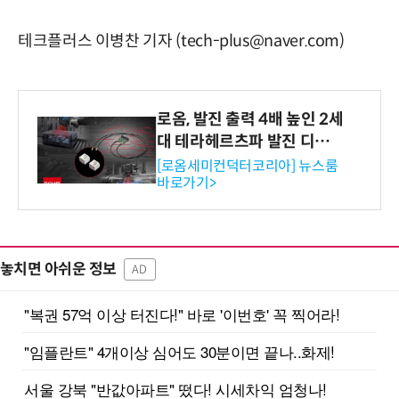
테크플러스 이병찬 기자 (tech-plus@naver.com)
로옴, 발진 출력 4배 높인 2세
대 테라헤르츠파 발진 디바이
스 개발
[로옴세미컨덕터코리아] 뉴스룸
바로가기>
놓치면 아쉬운 정보
AD