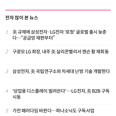
전자 많이 본 뉴스
1
美 규제에 삼성전자·LG전자 '로청' 글로벌 출시 늦춘
다…“공급망 재편부터”
2
구광모 LG 회장, 내주 美 실리콘밸리서 젠슨 황 재회동
3
삼성전자, 美 국립연구소와 차세대 난방 기술 개발한다
4
'상업용 디스플레이 빌려쓴다' …LG전자, 美 B2B 구독
시동
5
가전 패러다임 바뀐다…파나소닉도 구독사업