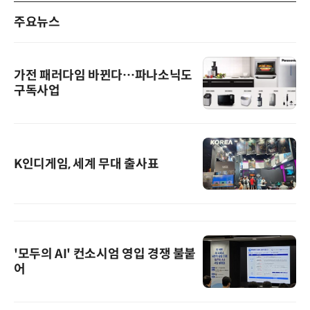
주요뉴스
가전 패러다임 바뀐다…파나소닉도
구독사업
K인디게임, 세계 무대 출사표
'모두의 AI' 컨소시엄 영입 경쟁 불붙
어