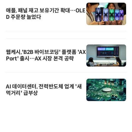
애플, 패널 재고 보유기간 확대…OLE
D 주문량 늘었다
웹케시,'B2B 바이브코딩' 플랫폼 'AX
Port' 출시…AX 시장 본격 공략
AI 데이터센터, 전력반도체 업계 '새
먹거리' 급부상