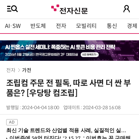
AI·SW
반도체
전자
모빌리티
통신
경제
전자
가전
조립컴 주문 전 필독, 따로 사면 더 싼 부
품은? [우당탕 컴조립]
발행일 : 2024-04-04 18:00
업데이트 : 2024-03-28 16:08
최신 기술 트렌드와 산업별 적용 사례, 실질적인 실행 전략을 공유 (9/18 양재역)