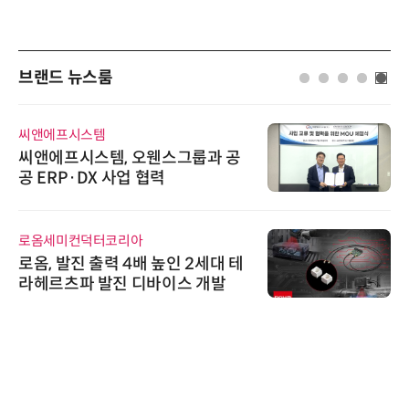
브랜드 뉴스룸
씨앤에프시스템
씨앤에프시스템, 오웬스그룹과 공
공 ERP·DX 사업 협력
로옴세미컨덕터코리아
로옴, 발진 출력 4배 높인 2세대 테
라헤르츠파 발진 디바이스 개발