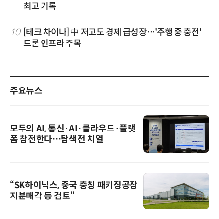
최고 기록
10
[테크 차이나] 中 저고도 경제 급성장…'주행 중 충전'
드론 인프라 주목
주요뉴스
모두의 AI, 통신·AI·클라우드·플랫
폼 참전한다…탐색전 치열
“SK하이닉스, 중국 충칭 패키징공장
지분매각 등 검토”