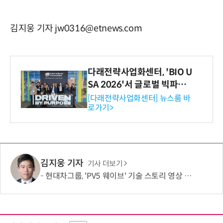
김지웅 기자 jw0316@etnews.com
다래전략사업화센터, 'BIO U
SA 2026'서 글로벌 빅파마
와의 비즈니스 미팅 지원…K
[다래전략사업화센터] 뉴스룸 바
로가기>
-바이오 해외 진출 교두보 확
보
김지웅 기자
기사 더보기
현대차그룹, 'PV5 웨이브' 기술 스토리 영상 조회수 1000만뷰 돌파