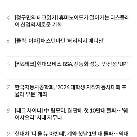
4
[정구민의 테크읽기] 휴머노이드가 열어가는 디스플레
이 산업의 새로운 기회
5
[클릭! 이차] 애스턴마틴 '헤리티지 에디션'
6
[카&테크] 현대모비스 BSA, 전동화 성능·안전성 'UP'
7
한국자동차공학회, '2026 대학생 자작자동차대회 포
뮬러 부문' 개최
8
[테크 차이나] 中 립모터, 월 판매 첫 10만대 돌파…'웨
이샤오리' 시대 저무나
9
현대차 '디 올 뉴 아반떼', 계약 첫날 1만 대 돌파…역대