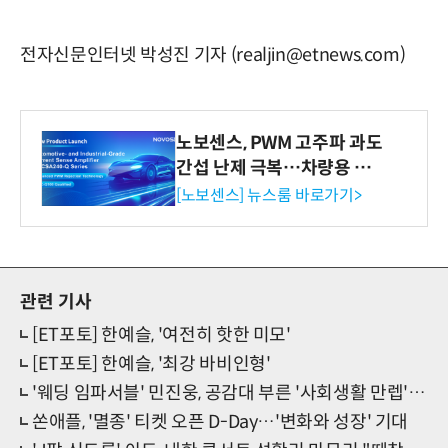
전자신문인터넷 박성진 기자 (realjin@etnews.com)
노보센스, PWM 고주파 과도
간섭 난제 극복…차량용 전
류 감지 증폭기
[노보센스] 뉴스룸 바로가기>
관련 기사
[ET포토] 한예슬, '여전히 핫한 미모'
[ET포토] 한예슬, '최강 바비인형'
'웨딩 임파서블' 민진웅, 공감대 부른 '사회생활 만렙' 캐릭터
쏜애플, '멸종' 티켓 오픈 D-Day…'변화와 성장' 기대