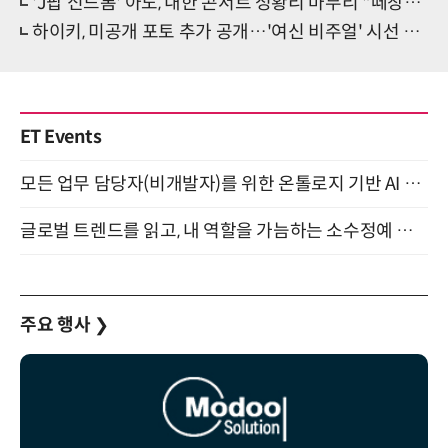
'J팝 신드롬' 아도, 내한 콘서트 성황리 마무리 "떼창+슬로건 기뻤다" 감동
하이키, 미공개 포토 추가 공개…'여신 비주얼' 시선 집중
ET Events
모든 업무 담당자(비개발자)를 위한 온톨로지 기반 AI 지식체계 설계 1-day 워크숍 8월 20일 개최
글로벌 트렌드를 읽고, 내 역할을 가늠하는 소수정예 실습 워크숍 (8/28)
주요 행사
❯