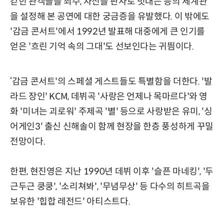
갇힌 관객들을 죄수, 자신을 판사로 빗대는 등의 세계관
을 설정해 본 공연에 대한 궁금증을 유발했다. 이 밖에도
'감금 콘서트'에서 1992년 발표해 대중에게 큰 인기를
얻은 '흐린 기억 속의 그대'도 선보인다는 귀띔이다.
‘감금 콘서트'의 스페셜 게스트들도 특별함을 더한다. '발
라드 장인' KCM, 데뷔곡 '사랑은 언제나 목마르다'와 영
화 '미녀는 괴로워' 주제곡 '별' 등으로 사랑받은 유미, '싱
어게인3' 출신 신해솔이 함께 현장을 한층 풍성하게 꾸밀
전망이다.
한편, 현진영은 지난 1990년 데뷔 이후 '슬픈 마네킹', '두
근두근 쿵쿵', '소리쳐봐', '무념무상' 등 다수의 히트곡을
보유한 '힙합 레전드' 아티스트다.