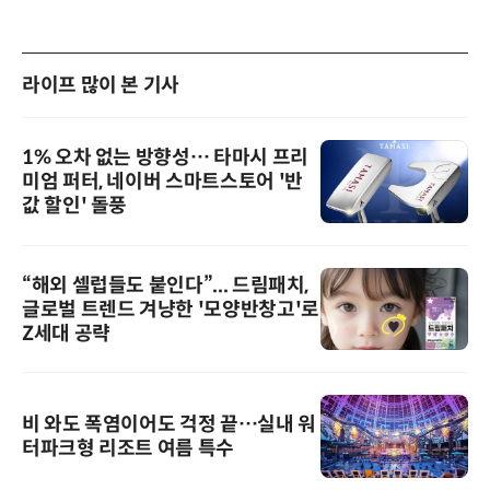
라이프 많이 본 기사
1% 오차 없는 방향성… 타마시 프리
미엄 퍼터, 네이버 스마트스토어 '반
값 할인' 돌풍
“해외 셀럽들도 붙인다”... 드림패치,
글로벌 트렌드 겨냥한 '모양반창고'로
Z세대 공략
비 와도 폭염이어도 걱정 끝…실내 워
터파크형 리조트 여름 특수