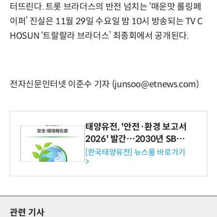
터뜨린다. 트롯 브라더스의 반전 넘치는 ‘매운맛 롤링페
이퍼’ 진실은 11월 29일 수요일 밤 10시 방송되는 TV C
HOSUN ‘트랄랄라 브라더스’ 최종회에서 공개된다.
전자신문인터넷 이준수 기자 (junsoo@etnews.com)
태양유전, '안전·환경 보고서
2026' 발간…2030년 SBT
수준 온실가스 감축 추진
[한국태양유전] 뉴스룸 바로가기
>
관련 기사