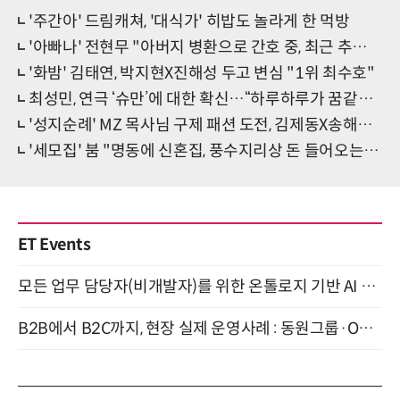
'주간아' 드림캐쳐, '대식가' 히밥도 놀라게 한 먹방
'아빠나' 전현무 "아버지 병환으로 간호 중, 최근 추억담 없어"
'화밤' 김태연, 박지현X진해성 두고 변심 "1위 최수호"
최성민, 연극 ‘슈만’에 대한 확신…“하루하루가 꿈같다” [인터뷰]
'성지순례' MZ 목사님 구제 패션 도전, 김제동X송해나 '혹평'
'세모집' 붐 "명동에 신혼집, 풍수지리상 돈 들어오는 곳"
ET Events
모든 업무 담당자(비개발자)를 위한 온톨로지 기반 AI 지식체계 설계 1-day 워크숍 8월 20일 개최
B2B에서 B2C까지, 현장 실제 운영사례 : 동원그룹·OCI·다이닝브랜즈그룹·당근 (8/27)