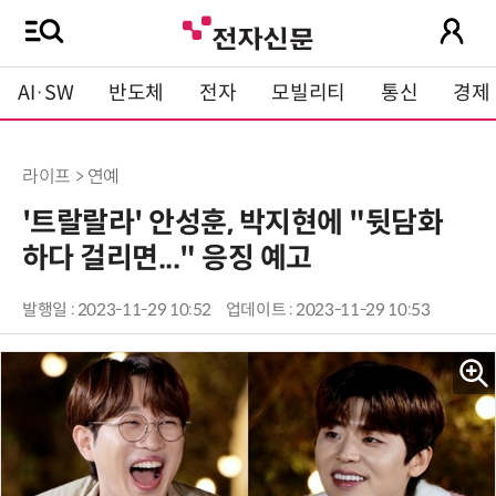
AI·SW
반도체
전자
모빌리티
통신
경제
라이프 > 연예
'트랄랄라' 안성훈, 박지현에 "뒷담화
하다 걸리면..." 응징 예고
발행일 : 2023-11-29 10:52
업데이트 : 2023-11-29 10:53