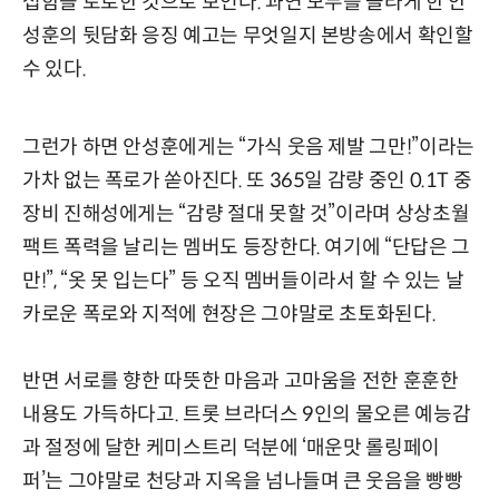
섭함을 토로한 것으로 보인다. 과연 모두를 놀라게 한 안
성훈의 뒷담화 응징 예고는 무엇일지 본방송에서 확인할
수 있다.
그런가 하면 안성훈에게는 “가식 웃음 제발 그만!”이라는
가차 없는 폭로가 쏟아진다. 또 365일 감량 중인 0.1T 중
장비 진해성에게는 “감량 절대 못할 것”이라며 상상초월
팩트 폭력을 날리는 멤버도 등장한다. 여기에 “단답은 그
만!”, “옷 못 입는다” 등 오직 멤버들이라서 할 수 있는 날
카로운 폭로와 지적에 현장은 그야말로 초토화된다.
반면 서로를 향한 따뜻한 마음과 고마움을 전한 훈훈한
내용도 가득하다고. 트롯 브라더스 9인의 물오른 예능감
과 절정에 달한 케미스트리 덕분에 ‘매운맛 롤링페이
퍼’는 그야말로 천당과 지옥을 넘나들며 큰 웃음을 빵빵