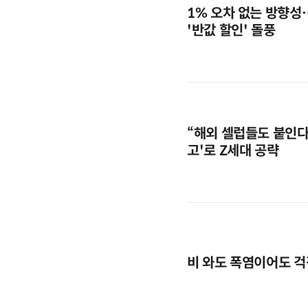
1% 오차 없는 방향성
'반값 할인' 돌풍
“해외 셀럽들도 붙인다”
고'로 Z세대 공략
비 와도 폭염이어도 걱