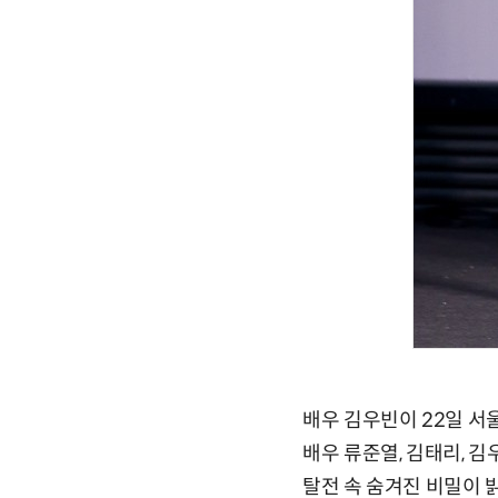
배우 김우빈이 22일 서
배우 류준열, 김태리, 김
탈전 속 숨겨진 비밀이