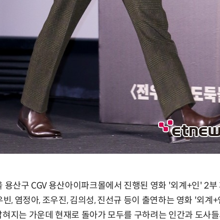
울 용산구 CGV 용산아이파크몰에서 진행된 영화 '외계+인' 2
우빈, 염정아, 조우진, 김의성, 진선규 등이 출연하는 영화 '외계+
 밝혀지는 가운데 현재로 돌아가 모두를 구하려는 인간과 도사들