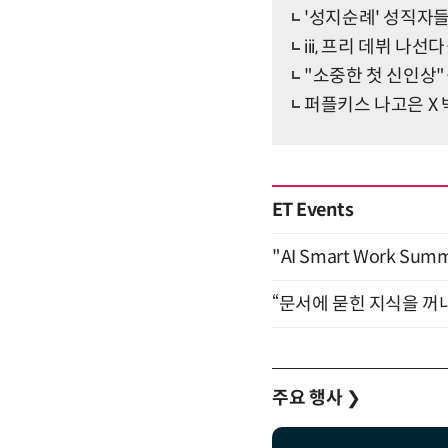
'성지순례' 성직자들
iii, 프리 데뷔 나
"소중한 첫 신인상"
퍼플키스 나고은 X 박준
ET Events
"AI Smart Work Sum
“문서에 묻힌 지식을 꺼내
주요 행사
❯