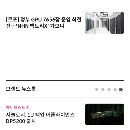
[르포] 정부 GPU 7656장 운영 최전
선…'NHN 팩토리X' 가보니
브랜드 뉴스룸
에이블스토어
시놀로지, 1U 백업 어플라이언스
DP5200 출시