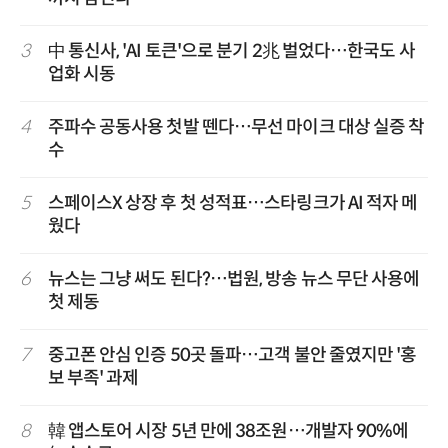
3
中 통신사, 'AI 토큰'으로 분기 2兆 벌었다…한국도 사
업화 시동
4
주파수 공동사용 첫발 뗀다…무선 마이크 대상 실증 착
수
5
스페이스X 상장 후 첫 성적표…스타링크가 AI 적자 메
웠다
6
뉴스는 그냥 써도 된다?…법원, 방송 뉴스 무단 사용에
첫 제동
7
중고폰 안심 인증 50곳 돌파…고객 불안 줄였지만 '홍
보 부족' 과제
8
韓 앱스토어 시장 5년 만에 38조원…개발자 90%에