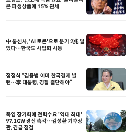
콘 파생상품에 15% 관세
中 통신사, 'AI 토큰'으로 분기 2兆 벌
었다…한국도 사업화 시동
정점식 “김용범 이미 한국경제 빌
런…李 대통령, 경질 결단해야”
폭염 장기화에 전력수요 '역대 최대'
97.1GW 경신 촉각…김성환 기후장
관, 긴급 점검