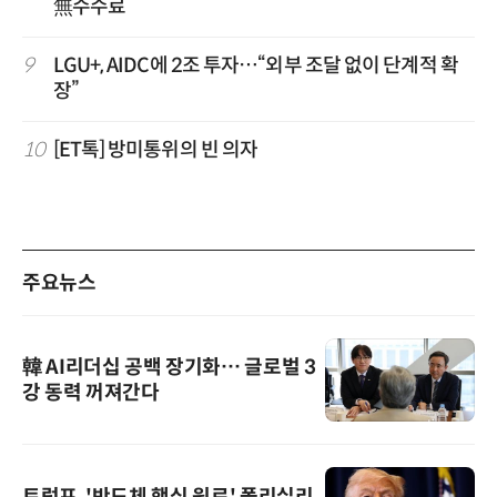
無수수료
9
LGU+, AIDC에 2조 투자…“외부 조달 없이 단계적 확
장”
10
[ET톡] 방미통위의 빈 의자
주요뉴스
韓 AI리더십 공백 장기화… 글로벌 3
강 동력 꺼져간다
트럼프, '반도체 핵심 원료' 폴리실리