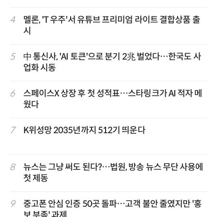
4
멜론, 'T 우주'서 유튜브 프리미엄 라이트 결합상품 출
시
5
中 통신사, 'AI 토큰'으로 분기 2兆 벌었다…한국도 사
업화 시동
6
스페이스X 상장 후 첫 성적표…스타링크가 AI 적자 메
웠다
7
K위성망 2035년까지 512기 띄운다
8
뉴스는 그냥 써도 된다?…법원, 방송 뉴스 무단 사용에
첫 제동
9
중고폰 안심 인증 50곳 돌파…고객 불안 줄였지만 '홍
보 부족' 과제