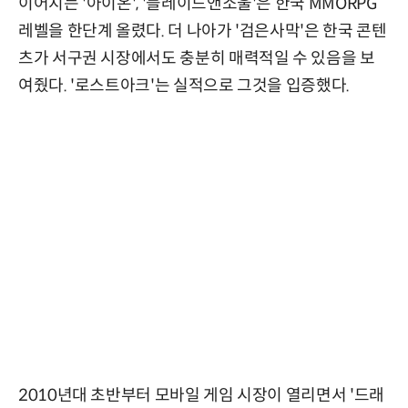
이어지는 '아이온', '블레이드앤소울'은 한국 MMORPG
레벨을 한단계 올렸다. 더 나아가 '검은사막'은 한국 콘텐
츠가 서구권 시장에서도 충분히 매력적일 수 있음을 보
여줬다. '로스트아크'는 실적으로 그것을 입증했다.
2010년대 초반부터 모바일 게임 시장이 열리면서 '드래