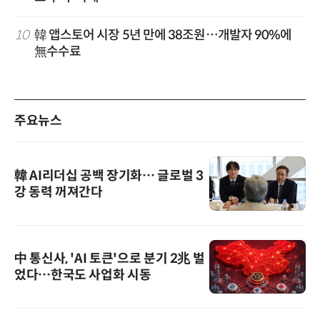
10
韓 앱스토어 시장 5년 만에 38조원…개발자 90%에
無수수료
주요뉴스
韓 AI리더십 공백 장기화… 글로벌 3
강 동력 꺼져간다
中 통신사, 'AI 토큰'으로 분기 2兆 벌
었다…한국도 사업화 시동