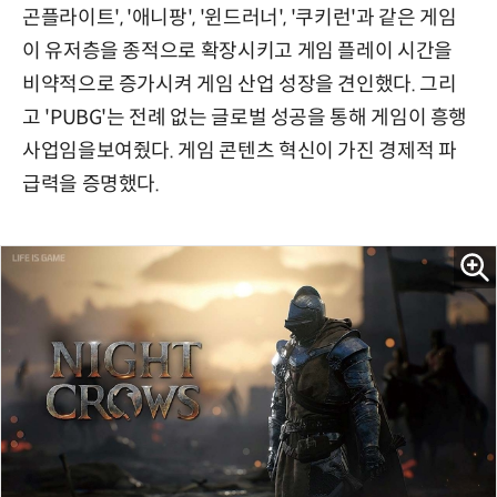
곤플라이트', '애니팡', '윈드러너', '쿠키런'과 같은 게임
이 유저층을 종적으로 확장시키고 게임 플레이 시간을
비약적으로 증가시켜 게임 산업 성장을 견인했다. 그리
고 'PUBG'는 전례 없는 글로벌 성공을 통해 게임이 흥행
사업임을보여줬다. 게임 콘텐츠 혁신이 가진 경제적 파
급력을 증명했다.