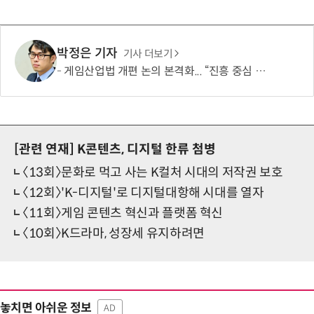
박정은 기자
기사 더보기
게임산업법 개편 논의 본격화... “진흥 중심 전환 속 세부 보완 필요”
[관련 연재]
K콘텐츠, 디지털 한류 첨병
〈13회〉문화로 먹고 사는 K컬처 시대의 저작권 보호
〈12회〉'K-디지털'로 디지털대항해 시대를 열자
〈11회〉게임 콘텐츠 혁신과 플랫폼 혁신
〈10회〉K드라마, 성장세 유지하려면
놓치면 아쉬운 정보
AD