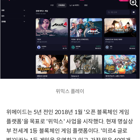
위믹스 플레이
위메이드는 5년 전인 2018년 1월 '오픈 블록체인 게임
플랫폼'을 목표로 '위믹스' 사업을 시작했다. 현재 명실상
부 전세계 1등 블록체인 게임 플랫폼이다. '미르4 글로