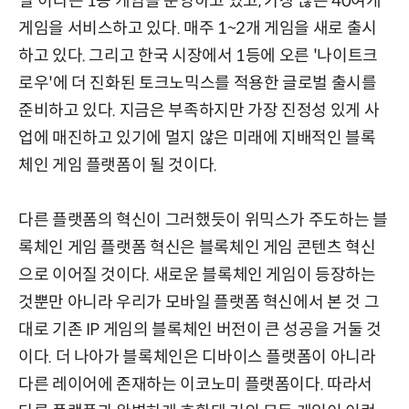
벌'이라는 1등 게임을 운영하고 있고, 가장 많은 40여개
게임을 서비스하고 있다. 매주 1~2개 게임을 새로 출시
하고 있다. 그리고 한국 시장에서 1등에 오른 '나이트크
로우'에 더 진화된 토크노믹스를 적용한 글로벌 출시를
준비하고 있다. 지금은 부족하지만 가장 진정성 있게 사
업에 매진하고 있기에 멀지 않은 미래에 지배적인 블록
체인 게임 플랫폼이 될 것이다.
다른 플랫폼의 혁신이 그러했듯이 위믹스가 주도하는 블
록체인 게임 플랫폼 혁신은 블록체인 게임 콘텐츠 혁신
으로 이어질 것이다. 새로운 블록체인 게임이 등장하는
것뿐만 아니라 우리가 모바일 플랫폼 혁신에서 본 것 그
대로 기존 IP 게임의 블록체인 버전이 큰 성공을 거둘 것
이다. 더 나아가 블록체인은 디바이스 플랫폼이 아니라
다른 레이어에 존재하는 이코노미 플랫폼이다. 따라서