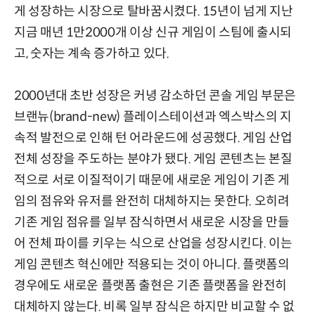
게 성장하는 시장으로 탈바꿈시켰다. 15년이 넘게 지난
지금 매년 1만2000개 이상 신규 게임이 스팀에 출시되
고, 숫자는 계속 증가하고 있다.
2000년대 초반 성장은 커녕 감소하던 콘솔 게임 부문은
브랜뉴(brand-new) 플레이스테이션과 엑스박스의 지
속적 발전으로 인해 턴 어라운드에 성공했다. 게임 산업
전체 성장을 주도하는 분야가 됐다. 게임 콘텐츠는 본질
적으로 서로 이질적이기 때문에 새로운 게임이 기존 게
임의 점유와 유저를 완전히 대체하지는 못한다. 오히려
기존 게임 점유를 일부 잠식하면서 새로운 시장을 만들
어 전체 파이를 키우는 식으로 산업을 성장시킨다. 이는
게임 콘텐츠 혁신에만 적용되는 것이 아니다. 플랫폼의
경우에도 새로운 플랫폼 출현은 기존 플랫폼을 완전히
대체하지 않는다. 비록 일부 잠식은 하지만 비교할 수 없