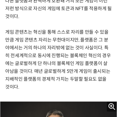
다른 플랫폼과 완벽하게 호환돼 거의 모든 게임이 이런
저런 방식으로 자신의 게임에 토큰과 NFT를 적용하게 될
것이다.
게임 콘텐츠는 혁신을 통해 스스로 자리를 만들 수 있을
만큼 게임 콘텐츠 자리는 무한대이지만, 플랫폼은 그 분
야에서는 거의 하나의 자리밖에 없는 것이 사실이다. 특
히 전세계적으로 동시에 진행되는 블록체인 혁신의 경우
에는 글로벌하게 단 하나의 블록체인 게임 플랫폼이 살
아남을 것이다. 매년 글로벌하게 5만개 게임이 출시되는
지배적인 플랫폼의 경제적 가치는 두말할 필요도 없을
것이다.