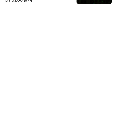
난제 극복…차량용 전류 감지 증폭
기
로옴세미컨덕터코리아
로옴, 업계 최고 수준의 Wide-SOA
구현한 차량용 MOSFET 개발