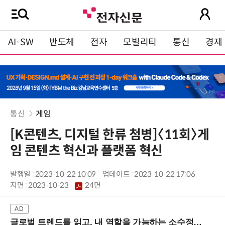
AI·SW
반도체
전자
모빌리티
통신
경제
통신
게임
[K콘텐츠, 디지털 한류 첨병]〈11회〉게
임 콘텐츠 혁신과 플랫폼 혁신
발행일 : 2023-10-22 10:09
업데이트 : 2023-10-22 17:06
지면 :
2023-10-23
24면
글로벌 트렌드를 읽고, 내 역할을 가늠하는 소수정예 실습 워크숍 (8/28 신논현역)