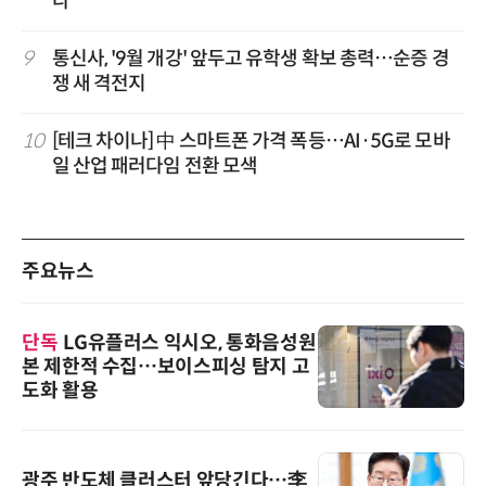
다
9
통신사, '9월 개강' 앞두고 유학생 확보 총력…순증 경
쟁 새 격전지
10
[테크 차이나] 中 스마트폰 가격 폭등…AI·5G로 모바
일 산업 패러다임 전환 모색
주요뉴스
단독
LG유플러스 익시오, 통화음성원
본 제한적 수집…보이스피싱 탐지 고
도화 활용
광주 반도체 클러스터 앞당긴다…李