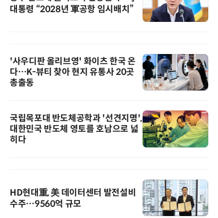
대통령 “2028년 軍공항 임시배치”
'사우디판 올리브영' 화이츠 한국 온
다…K-뷰티 찾아 현지 유통사 20곳
총출동
국립목포대 반도체공학과 '선견지명',
대한민국 반도체 영토를 호남으로 넓
히다
HD현대重, 美 데이터센터 발전설비
수주…9560억 규모