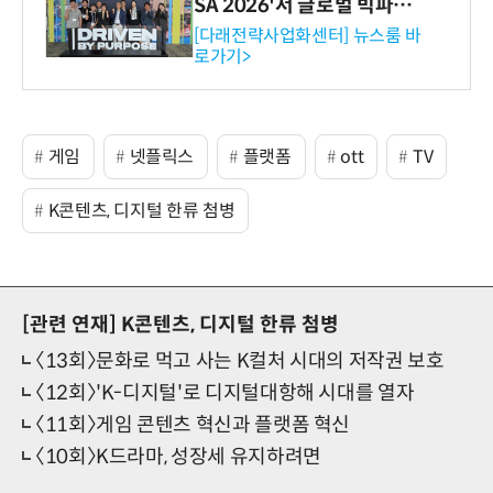
SA 2026'서 글로벌 빅파마
와의 비즈니스 미팅 지원…K
[다래전략사업화센터] 뉴스룸 바
로가기>
-바이오 해외 진출 교두보 확
보
게임
넷플릭스
플랫폼
ott
TV
K콘텐츠, 디지털 한류 첨병
[관련 연재]
K콘텐츠, 디지털 한류 첨병
〈13회〉문화로 먹고 사는 K컬처 시대의 저작권 보호
〈12회〉'K-디지털'로 디지털대항해 시대를 열자
〈11회〉게임 콘텐츠 혁신과 플랫폼 혁신
〈10회〉K드라마, 성장세 유지하려면