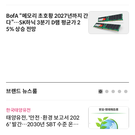
BofA “메모리 초호황 2027년까지 간
다”…SK하닉 3분기 D램 평균가 2
5% 상승 전망
브랜드 뉴스룸
한국태양유전
태양유전, '안전·환경 보고서 202
6' 발간…2030년 SBT 수준 온실
가스 감축 추진