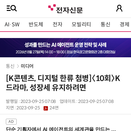
AI·SW
반도체
전자
모빌리티
통신
경제
통신
미디어
[K콘텐츠, 디지털 한류 첨병]〈10회〉K
드라마, 성장세 유지하려면
발행일 : 2023-09-25 07:08
업데이트 : 2023-09-25 07:08
지면 :
2023-09-25
24면
단순 기획자에서 AI 에이전트의 세계관을 만드는 지식 설계자로.. (8/20 강남역)