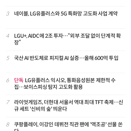
3
네이블, LG유플러스와 5G 특화망 고도화 사업 계약
4
LGU+, AIDC에 2조 투자…“외부 조달 없이 단계적 확
장”
5
국산 AI 반도체로 피지컬 AI 실증…올해 600억 투입
6
단독
LG유플러스 익시오, 통화음성원본 제한적 수
집…보이스피싱 탐지 고도화 활용
7
라이엇게임즈, 더현대 서울서 역대 최대 TFT 축제…신
규 세트 '신비의 숲' 띄운다
8
쿠팡플레이, 이강인 데뷔전 직관 팬에 '역조공' 선물 쏜