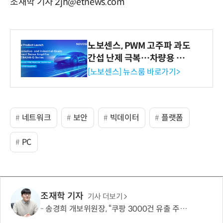
조재학 기자 2jh@etnews.com
노보센스, PWM 고주파 과도
간섭 난제 극복…차량용 전
류 감지 증폭기
[노보센스] 뉴스룸 바로가기>
네트워크
보안
빅데이터
플랫폼
PC
조재학 기자
기사 더보기
송경희 개보위원장, “쿠팡 3000건 유출 주장 사실과 달라…엄정 처분할 것”