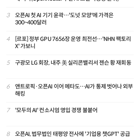
3
오픈AI 첫 AI 기기 윤곽…'도넛 모양'에 가격은
300~400달러
4
[르포] 정부 GPU 7656장 운영 최전선…'NHN 팩토리
X' 가보니
5
구광모 LG 회장, 내주 美 실리콘밸리서 젠슨 황 재회동
6
앤트로픽·오픈AI 이어 메타도…AI가 통제 벗어나 외부
해킹
7
'모두의 AI' 컨소시엄 영입 경쟁 불붙어
8
오픈AI, 법무법인 태평양 전사에 '기업용 챗GPT' 공급