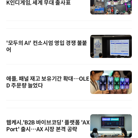
K인디게임, 세계 무대 출사표
'모두의 AI' 컨소시엄 영입 경쟁 불붙
어
애플, 패널 재고 보유기간 확대…OLE
D 주문량 늘었다
웹케시,'B2B 바이브코딩' 플랫폼 'AX
Port' 출시…AX 시장 본격 공략