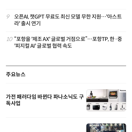
9
오픈AI, 챗GPT 무료도 최신 모델 무한 지원…'아스트
라' 출시 연기
10
“포항을 '제조 AX' 글로벌 거점으로”…포항TP, 한·중
'피지컬 AI' 글로벌 협력 속도
주요뉴스
가전 패러다임 바뀐다 파나소닉도 구
독사업