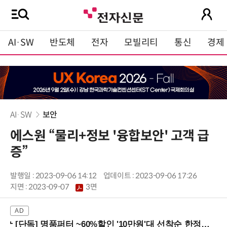
AI·SW
반도체
전자
모빌리티
통신
경제
AI·SW
보안
에스원 “물리+정보 '융합보안' 고객 급
증”
발행일 : 2023-09-06 14:12
업데이트 : 2023-09-06 17:26
지면 :
2023-09-07
3면
[단독] 명품퍼터 ~60%할인 '10만원'대 선착순 한정판매!