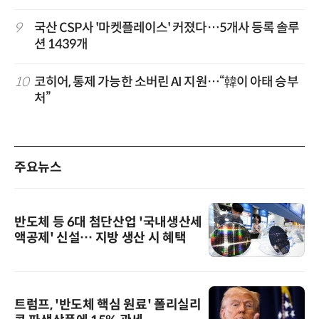
9
국산 CSP사 '마켓플레이스' 커졌다…5개사 등록 솔루
션 1439개
10
코히어, 통제 가능한 소버린 AI 지원…“韓이 아태 승부
처”
주요뉴스
반도체 등 6대 첨단산업 '국내생산세
액공제' 신설… 지방 생산 시 혜택
트럼프, '반도체 핵심 원료' 폴리실리