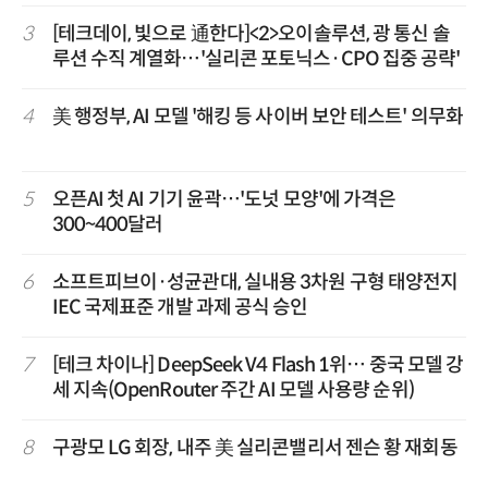
3
[테크데이, 빛으로 通한다]<2>오이솔루션, 광 통신 솔
루션 수직 계열화…'실리콘 포토닉스·CPO 집중 공략'
4
美 행정부, AI 모델 '해킹 등 사이버 보안 테스트' 의무화
5
오픈AI 첫 AI 기기 윤곽…'도넛 모양'에 가격은
300~400달러
6
소프트피브이·성균관대, 실내용 3차원 구형 태양전지
IEC 국제표준 개발 과제 공식 승인
7
[테크 차이나] DeepSeek V4 Flash 1위… 중국 모델 강
세 지속(OpenRouter 주간 AI 모델 사용량 순위)
8
구광모 LG 회장, 내주 美 실리콘밸리서 젠슨 황 재회동