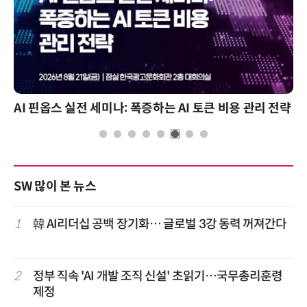
AI 핀옵스 실전 세미나: 폭증하는 AI 토큰 비용 관리 전략
SW 많이 본 뉴스
1
韓 AI리더십 공백 장기화… 글로벌 3강 동력 꺼져간다
2
정부 직속 'AI 개발 조직 신설' 초읽기…국무총리훈령
제정