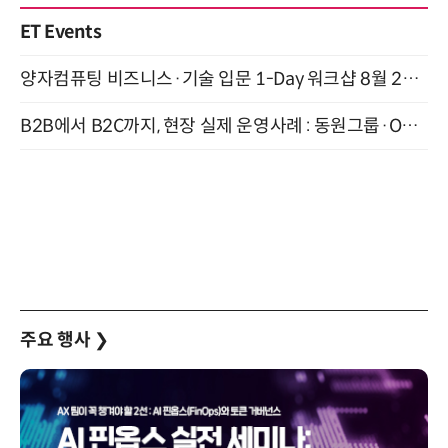
ET Events
양자컴퓨팅 비즈니스·기술 입문 1-Day 워크샵 8월 28일 개최
B2B에서 B2C까지, 현장 실제 운영사례 : 동원그룹·OCI·다이닝브랜즈그룹·당근 (8/27)
주요 행사
❯