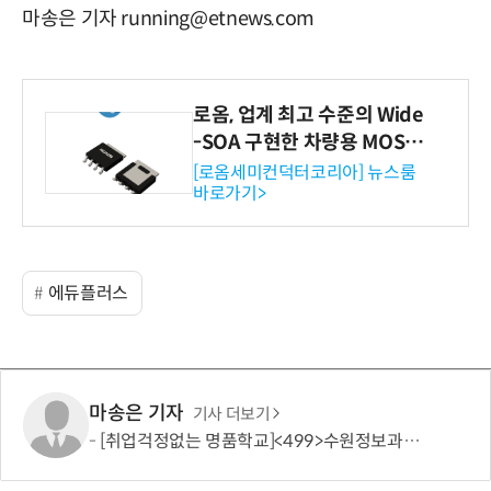
마송은 기자 running@etnews.com
로옴, 업계 최고 수준의 Wide
-SOA 구현한 차량용 MOSF
ET 개발
[로옴세미컨덕터코리아] 뉴스룸
바로가기>
에듀플러스
마송은 기자
기사 더보기
[취업걱정없는 명품학교]<499>수원정보과학고등학교