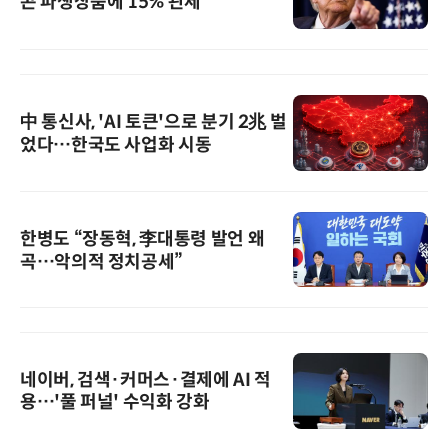
콘 파생상품에 15% 관세
中 통신사, 'AI 토큰'으로 분기 2兆 벌
었다…한국도 사업화 시동
한병도 “장동혁, 李대통령 발언 왜
곡…악의적 정치공세”
네이버, 검색·커머스·결제에 AI 적
용…'풀 퍼널' 수익화 강화