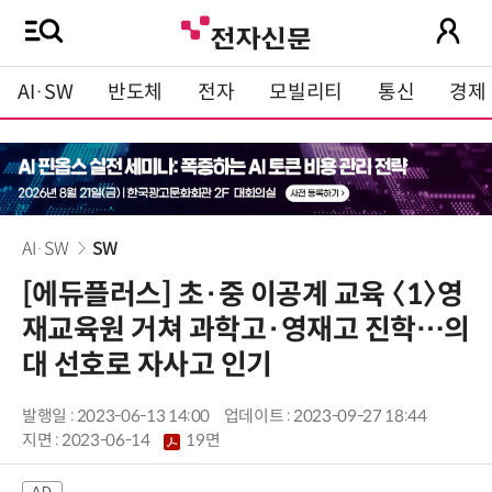
AI·SW
반도체
전자
모빌리티
통신
경제
AI·SW
SW
[에듀플러스] 초·중 이공계 교육 〈1〉영
재교육원 거쳐 과학고·영재고 진학…의
대 선호로 자사고 인기
발행일 : 2023-06-13 14:00
업데이트 : 2023-09-27 18:44
지면 :
2023-06-14
19면