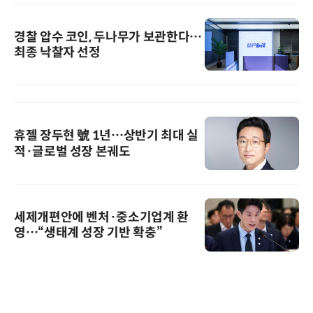
경찰 압수 코인, 두나무가 보관한다…
최종 낙찰자 선정
휴젤 장두현 號 1년…상반기 최대 실
적·글로벌 성장 본궤도
세제개편안에 벤처·중소기업계 환
영…“생태계 성장 기반 확충”