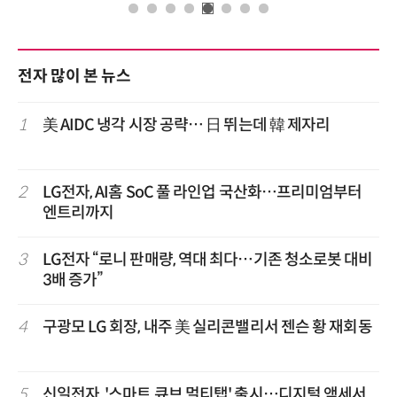
전자 많이 본 뉴스
1
美 AIDC 냉각 시장 공략… 日 뛰는데 韓 제자리
2
LG전자, AI홈 SoC 풀 라인업 국산화…프리미엄부터
엔트리까지
3
LG전자 “로니 판매량, 역대 최다…기존 청소로봇 대비
3배 증가”
4
구광모 LG 회장, 내주 美 실리콘밸리서 젠슨 황 재회동
5
신일전자, '스마트 큐브 멀티탭' 출시…디지털 액세서