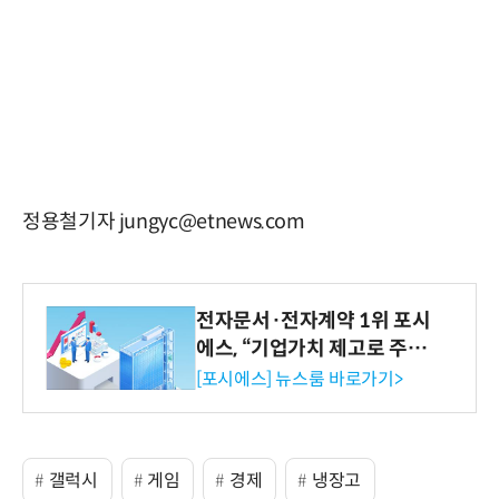
정용철기자 jungyc@etnews.com
전자문서·전자계약 1위 포시
에스, “기업가치 제고로 주주
환원 강화” 계획 공시
[포시에스] 뉴스룸 바로가기>
갤럭시
게임
경제
냉장고