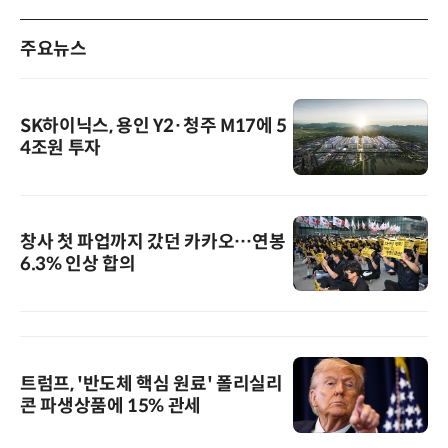
주요뉴스
SK하이닉스, 용인 Y2·청주 M17에 5
4조원 투자
창사 첫 파업까지 갔던 카카오…연봉
6.3% 인상 합의
트럼프, '반도체 핵심 원료' 폴리실리
콘 파생상품에 15% 관세