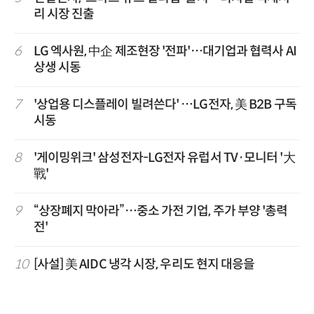
리 시장 진출
6
LG 엑사원, 中企 제조현장 '전파'…대기업과 협력사 AI
상생 시동
7
'상업용 디스플레이 빌려쓴다' …LG전자, 美 B2B 구독
시동
8
'게이밍위크' 삼성전자-LG전자 유럽서 TV·모니터 '大
戰'
9
“상장폐지 막아라”…중소 가전 기업, 주가 부양 '총력
전'
10
[사설] 美 AIDC 냉각 시장, 우리도 현지 대응을