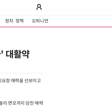
정치·정책
오피니언
' 대활약
케미요정 매력을 선보이고
러블리 면모까지 당찬 매력