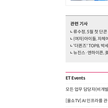
관련 기사
류수정, 5월 첫 단콘 
(여자)아이들, 자체
'더퀸즈' TOP8, 
뉴진스·엔하이픈, 
ET Events
모든 업무 담당자(비개발자
[올쇼TV] AI 인프라를 