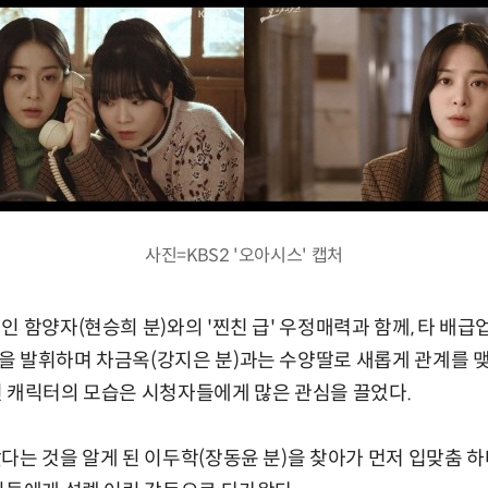
사진=KBS2 '오아시스' 캡처
인 함양자(현승희 분)와의 '찐친 급' 우정매력과 함께, 타 배
 발휘하며 차금옥(강지은 분)과는 수양딸로 새롭게 관계를 맺
 캐릭터의 모습은 시청자들에게 많은 관심을 끌었다.
다는 것을 알게 된 이두학(장동윤 분)을 찾아가 먼저 입맞춤 