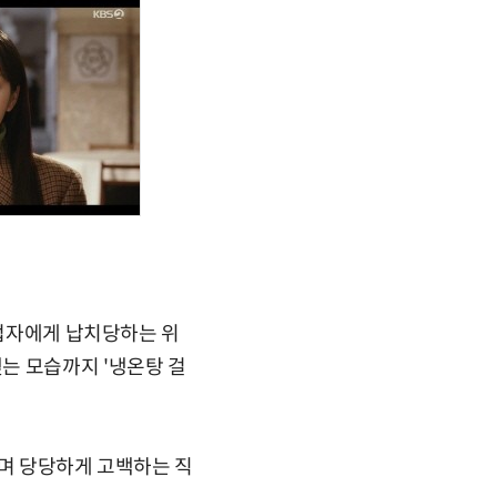
급업자에게 납치당하는 위
는 모습까지 '냉온탕 걸
하며 당당하게 고백하는 직