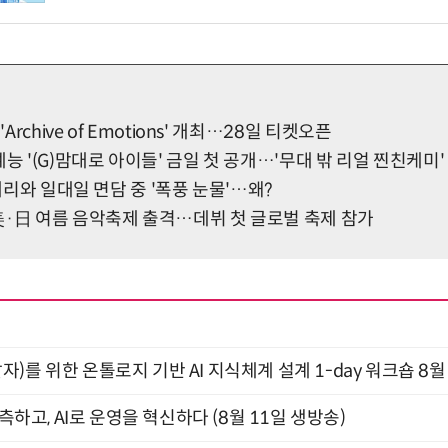
'Archive of Emotions' 개최…28일 티켓오픈
예능 '(G)맘대로 아이들' 금일 첫 공개…'무대 밖 리얼 찐친케미'
박세리와 일대일 면담 중 '폭풍 눈물'…왜?
美·日 여름 음악축제 출격…데뷔 첫 글로벌 축제 참가
)를 위한 온톨로지 기반 AI 지식체계 설계 1-day 워크숍 8월
관측하고, AI로 운영을 혁신하다 (8월 11일 생방송)