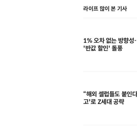
라이프 많이 본 기사
1% 오차 없는 방향성
'반값 할인' 돌풍
“해외 셀럽들도 붙인다”
고'로 Z세대 공략