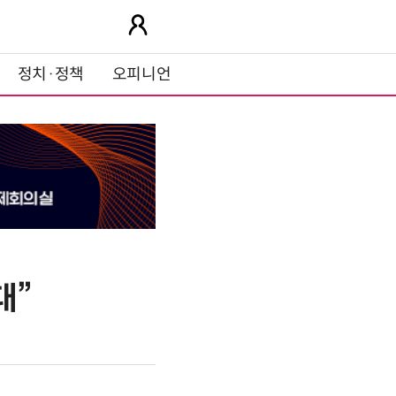
정치·정책
오피니언
대”