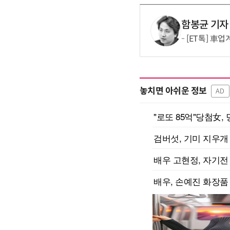
함봉균 기자
[ET톡] 車
놓치면 아쉬운 정보
AD