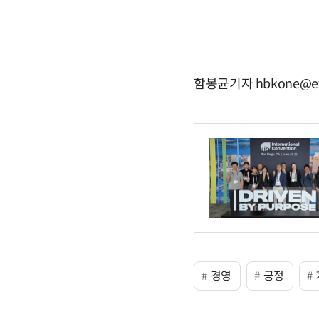
함봉균기자 hbkone@et
경영
긍정