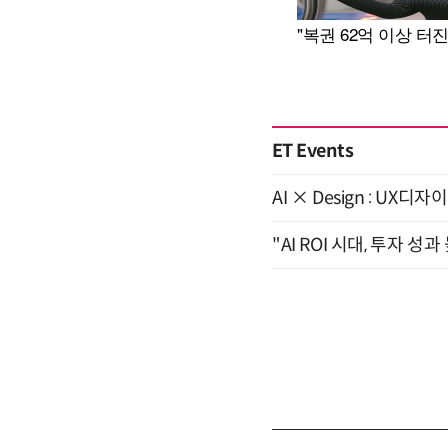
ET Events
AI × Design : U
"AI ROI 시대, 투자 성