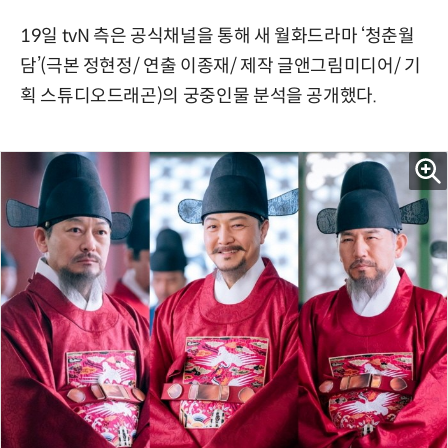
19일 tvN 측은 공식채널을 통해 새 월화드라마 ‘청춘월
담’(극본 정현정/ 연출 이종재/ 제작 글앤그림미디어/ 기
획 스튜디오드래곤)의 궁중인물 분석을 공개했다.