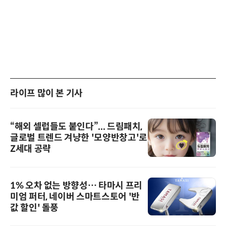
라이프 많이 본 기사
“해외 셀럽들도 붙인다”... 드림패치,
글로벌 트렌드 겨냥한 '모양반창고'로
Z세대 공략
1% 오차 없는 방향성… 타마시 프리
미엄 퍼터, 네이버 스마트스토어 '반
값 할인' 돌풍