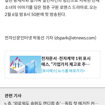
걸린 왕세자와 일가족 살인사건의 범인으로 지목된 천재
소녀의 이야기를 담은 청춘 구원 로맨스 드라마로, 오는
2월 6일 밤 8시 50분에 첫 방송된다.
전자신문인터넷 박동선 기자 (dspark@etnews.com)
전자문서·전자계약 1위 포시
에스, “기업가치 제고로 주주
환원 강화” 계획 공시
[포시에스] 뉴스룸 바로가기>
관련 기사
츄, '외로워도 슬퍼도 캔디팝 츄'…독립 첫 매거진 커버화보 공개