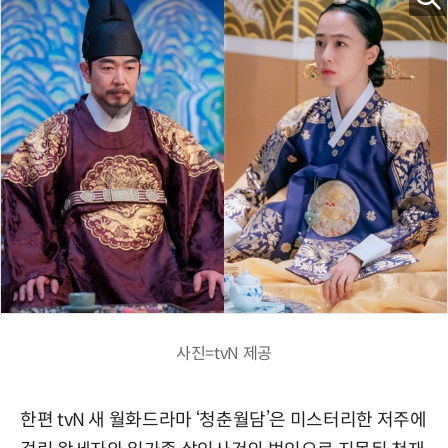
사진=tvN 제공
한편 tvN 새 월화드라마 ‘청춘월담’은 미스터리한 저주에