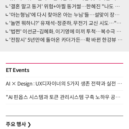
'결혼 말고 동거' 위험+아찔 동거썰…한혜진 "나도 동거하고 싶어"
'아는형님'에 다시 찾아온 아는 누님'들…설맞이 장기자랑 펼쳐
'놀면 뭐하니?' 유재석-정준하, 무전기 교신 시도…"들리나요 오바"
'법쩐' 이선균-김혜화, 이기영에 미끼 투척…복수극 판도 뒤집는다
'전참시' 5년만에 돌아온 카더가든…확 바뀐 한강뷰 New 하우스 대공개
ET Events
AI × Design : UX디자이너의 5가지 생존 전략과 실전 대응 8월 28일 개최
"AI 핀옵스 시스템과 토큰 관리시스템 구축 노하우 공개" 잠실 한국광고문화회관 2층 대회의실 (8/21)
주요 행사
❯