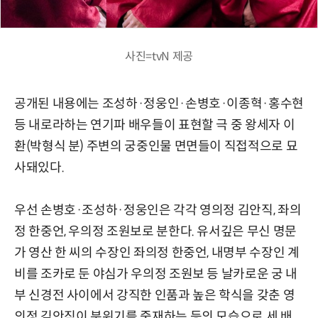
사진=tvN 제공
공개된 내용에는 조성하·정웅인·손병호·이종혁·홍수현
등 내로라하는 연기파 배우들이 표현할 극 중 왕세자 이
환(박형식 분) 주변의 궁중인물 면면들이 직접적으로 묘
사돼있다.
우선 손병호·조성하·정웅인은 각각 영의정 김안직, 좌의
정 한중언, 우의정 조원보로 분한다. 유서깊은 무신 명문
가 영산 한 씨의 수장인 좌의정 한중언, 내명부 수장인 계
비를 조카로 둔 야심가 우의정 조원보 등 날카로운 궁 내
부 신경전 사이에서 강직한 인품과 높은 학식을 갖춘 영
의정 김안직이 분위기를 중재하는 등의 모습으로 세 배