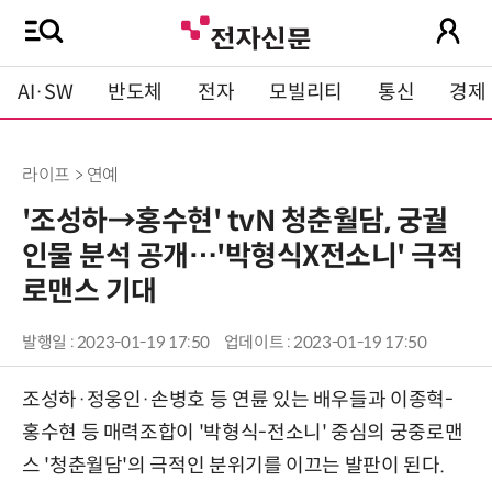
AI·SW
반도체
전자
모빌리티
통신
경제
라이프 > 연예
'조성하→홍수현' tvN 청춘월담, 궁궐
인물 분석 공개…'박형식X전소니' 극적
로맨스 기대
발행일 : 2023-01-19 17:50
업데이트 : 2023-01-19 17:50
조성하·정웅인·손병호 등 연륜 있는 배우들과 이종혁-
홍수현 등 매력조합이 '박형식-전소니' 중심의 궁중로맨
스 '청춘월담'의 극적인 분위기를 이끄는 발판이 된다.