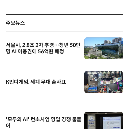
주요뉴스
서울시, 2.8조 2차 추경…청년 50만
명 AI 이용권에 56억원 배정
K인디게임, 세계 무대 출사표
'모두의 AI' 컨소시엄 영입 경쟁 불붙
어