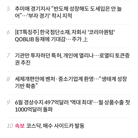
5
추미애 경기지사 “반도체 성장해도 도세입은 안 늘
어”…'부자 경기' 착시 지적
6
[ET특징주] 한국첨단소재, 자회사 '코리아퀀텀'
QOBLIB 등재에 기대감… 주가 上
7
기관만 투자하던 특허, 개인에 열리나…로열티 토큰증
권 추진
8
세제개편안에 벤처·중소기업계 환영…“생태계 성장
기반 확충”
9
6월 경상수지 497억달러 '역대 최대'…월 상품수출 첫
1000억달러 돌파
10
속보
코스닥, 매수 사이드카 발동