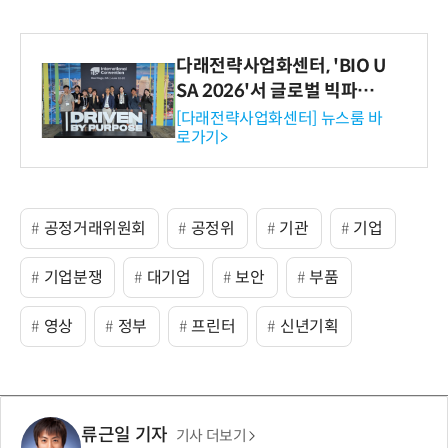
다래전략사업화센터, 'BIO U
SA 2026'서 글로벌 빅파마
와의 비즈니스 미팅 지원…K
[다래전략사업화센터] 뉴스룸 바
로가기>
-바이오 해외 진출 교두보 확
보
공정거래위원회
공정위
기관
기업
기업분쟁
대기업
보안
부품
영상
정부
프린터
신년기획
류근일 기자
기사 더보기