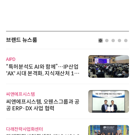
브랜드 뉴스룸
AIPD
“특허분석도 AI와 함께”…IP산업
'AX' 시대 본격화, 지식재산처 1호
AI IP데이터분석사 탄생
씨앤에프시스템
씨앤에프시스템, 오웬스그룹과 공
공 ERP·DX 사업 협력
다래전략사업화센터