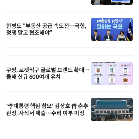
한병도 “부동산 공급 속도전…국힘,
정쟁 말고 협조해야”
쿠팡, 로켓직구 글로벌 브랜드 확대…
올해 신규 600여개 유치
'李대통령 핵심 참모' 김상호 靑 춘추
관장, 사직서 제출…수리 여부 미정