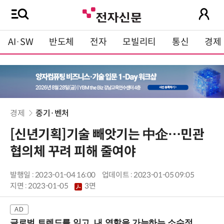
AI·SW
반도체
전자
모빌리티
통신
경제
경제
중기·벤처
[신년기획]기술 빼앗기는 中企…민관
협의체 꾸려 피해 줄여야
발행일 : 2023-01-04 16:00
업데이트 : 2023-01-05 09:05
지면 :
2023-01-05
3면
글로벌 트렌드를 읽고, 내 역할을 가늠하는 소수정예 실습 워크숍 (8/28 신논현역)