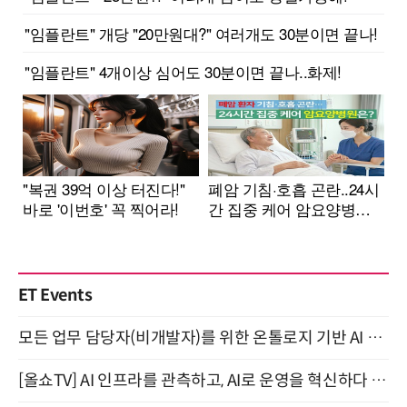
ET Events
모든 업무 담당자(비개발자)를 위한 온톨로지 기반 AI 지식체계 설계 1-day 워크숍 8월 20일 개최
[올쇼TV] AI 인프라를 관측하고, AI로 운영을 혁신하다 (8월 11일 생방송)