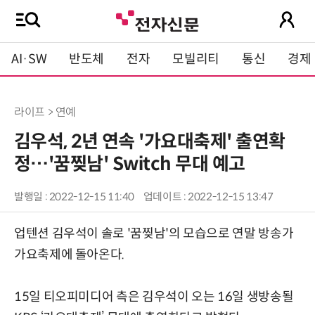
AI·SW
반도체
전자
모빌리티
통신
경제
라이프 > 연예
김우석, 2년 연속 '가요대축제' 출연확
정…'꿈찢남' Switch 무대 예고
발행일 : 2022-12-15 11:40
업데이트 : 2022-12-15 13:47
업텐션 김우석이 솔로 '꿈찢남'의 모습으로 연말 방송가
가요축제에 돌아온다.
15일 티오피미디어 측은 김우석이 오는 16일 생방송될