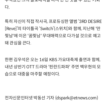
주력했던 그의 솔로매력을 다시 한 번 엿볼 수 있는 기회
다.
특히 자신이 직접 작사곡, 프로듀싱한 앨범 ‘3RD DESIRE
[Reve]’의 타이틀곡 ‘Switch’(스위치)와 함께, 지난해 '만
찢남'에 이은 '꿈찢남' 무대매력으로 다가설 것으로 예고
돼 관심을 끈다.
한편 김우석은 오는 16일 KBS 가요대축제 출연과 함께,
내년 상반기 OTT 드라마 '핀란드파파' 주연 백우현의 모
습으로 대중을 마주할 예정이다.
전자신문인터넷 박동선 기자 (dspark@etnews.com)