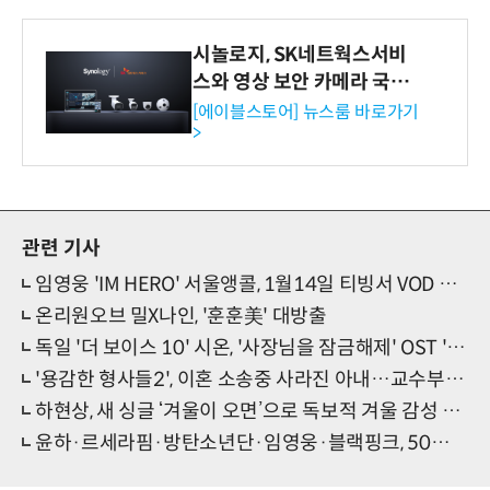
시놀로지, SK네트웍스서비
스와 영상 보안 카메라 국내
독점 판매 파트너십 체결
[에이블스토어] 뉴스룸 바로가기
>
관련 기사
임영웅 'IM HERO' 서울앵콜, 1월14일 티빙서 VOD 공개
온리원오브 밀X나인, '훈훈美' 대방출
독일 '더 보이스 10' 시온, '사장님을 잠금해제' OST '라이 투 미' 오늘(15일) 발매
'용감한 형사들2', 이혼 소송중 사라진 아내…교수부인 살인사건 추적
하현상, 새 싱글 ‘겨울이 오면’으로 독보적 겨울 감성 예고
윤하·르세라핌·방탄소년단·임영웅·블랙핑크, 50주차 써클차트 정상