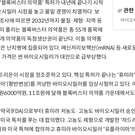
 '블록버스터 의약품' 특허가 내년에 끝나기 시작
관련
오시밀러 시장을 놓고 물밑 경쟁이 치열하다. 보
바이오시
사에 따르면 2032년까지 물질·제형·지역 등
이 풀리는 블록버스터 의약품은 총 55개 품목에
9개 의약품의 독점생산권이 끝난다. 이들 의약품
은 난치병에 집중되어 있다. 메신저리보핵산(mRNA) 등 새로
서 가격은 싼 바이오시밀러가 대안으로 급부상했다.
온이 시장을 정조준하고 있다. 핵심 특허가 끝나는 '휴미라'(
일리아'(황반변성)를 겨냥한 바이오시밀러를 임상시험하고 있다. 
1조원6000억원, 11조원에 달해 블록버스터 의약품 가운데에서도
약국(FDA)으로부터 휴미라 저농도·고농도 바이오시밀러 승인
미국 특허를 푸는 데 합의했다. 고농도 제형으로 개발한 '하드
비와 미국 특허에 합의하고 휴미라 바이오시밀러 '유플라이마'의