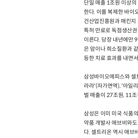
단일 매출 1조원 이상의
한다. 이를 복제한 바이
건산업진흥원과 매킨지 조
특허 만료로 독점생산권
이른다. 당장 내년에만 
은 암이나 희소질환과 같
등한 치료 효과를 내면
삼성바이오에피스와 셀트리
라라'(자가면역), '아
벌 매출이 27조원, 1
삼성은 이미 미국 식품의
약품 개발사 애브비와도 
다. 셀트리온 역시 애브