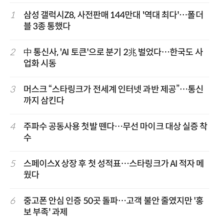
1
삼성 갤럭시Z8, 사전판매 144만대 '역대 최다'…폴더
블 3종 통했다
2
中 통신사, 'AI 토큰'으로 분기 2兆 벌었다…한국도 사
업화 시동
3
머스크 “스타링크가 전세계 인터넷 과반 제공”…통신
까지 삼킨다
4
주파수 공동사용 첫발 뗀다…무선 마이크 대상 실증 착
수
5
스페이스X 상장 후 첫 성적표…스타링크가 AI 적자 메
웠다
6
중고폰 안심 인증 50곳 돌파…고객 불안 줄였지만 '홍
보 부족' 과제