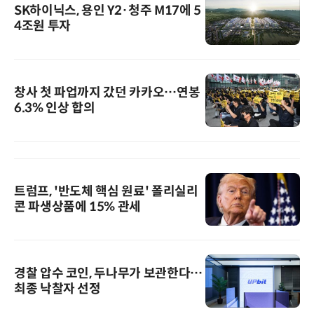
SK하이닉스, 용인 Y2·청주 M17에 5
4조원 투자
창사 첫 파업까지 갔던 카카오…연봉
6.3% 인상 합의
트럼프, '반도체 핵심 원료' 폴리실리
콘 파생상품에 15% 관세
경찰 압수 코인, 두나무가 보관한다…
최종 낙찰자 선정