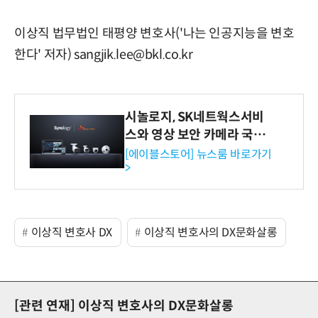
이상직 법무법인 태평양 변호사('나는 인공지능을 변호
한다' 저자) sangjik.lee@bkl.co.kr
시놀로지, SK네트웍스서비
스와 영상 보안 카메라 국내
독점 판매 파트너십 체결
[에이블스토어] 뉴스룸 바로가기
>
이상직 변호사 DX
이상직 변호사의 DX문화살롱
[관련 연재]
이상직 변호사의 DX문화살롱