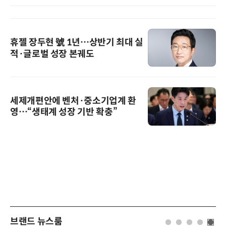
휴젤 장두현 號 1년…상반기 최대 실
적·글로벌 성장 본궤도
세제개편안에 벤처·중소기업계 환
영…“생태계 성장 기반 확충”
브랜드 뉴스룸