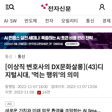
AI·SW
반도체
전자
모빌리티
통신
경제
통신
통신
[이상직 변호사의 DX문화살롱](43)디
지털시대, '먹는 행위'의 의미
발행일 : 2022-11-07 18:00
업데이트 : 2022-11-07 13:06
지면 :
2022-11-08
26면
새로운 가치와 미래 업무 환경을 조망하는 AI Smart Work Summit 2026 (9/11 코엑스)