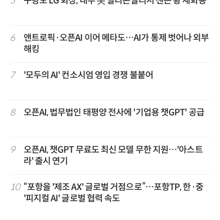
5
구광모 LG 회장, 내주 美 실리콘밸리서 젠슨 황 재회동
6
앤트로픽·오픈AI 이어 메타도…AI가 통제 벗어나 외부
해킹
7
'모두의 AI' 컨소시엄 영입 경쟁 불붙어
8
오픈AI, 법무법인 태평양 전사에 '기업용 챗GPT' 공급
9
오픈AI, 챗GPT 무료도 최신 모델 무한 지원…'아스트
라' 출시 연기
10
“포항을 '제조 AX' 글로벌 거점으로”…포항TP, 한·중
'피지컬 AI' 글로벌 협력 속도