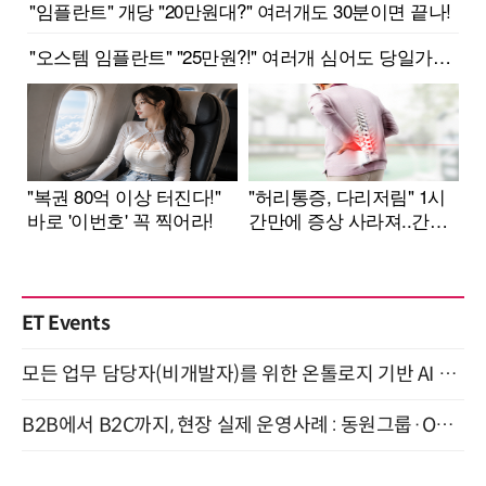
ET Events
모든 업무 담당자(비개발자)를 위한 온톨로지 기반 AI 지식체계 설계 1-day 워크숍 8월 20일 개최
B2B에서 B2C까지, 현장 실제 운영사례 : 동원그룹·OCI·다이닝브랜즈그룹·당근 (8/27)