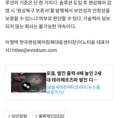
루션의 기준은 단 한 가지다. 솔루션 도입 후 랜섬웨어 감
염 시 '원상복구 보증서'를 발행해서 보안성과 안정성을
보증할 수 있느냐 여부로 판단할 수 있다. 기술력이 담보
되지 않는 회사는 불가능한 약속이다.
이형택 한국랜섬웨어침해대응센터장(이노티움 대표이
사) htlee@innotium.com
로옴, 발진 출력 4배 높인 2세
대 테라헤르츠파 발진 디바이
스 개발
[로옴세미컨덕터코리아] 뉴스룸
바로가기>
보안칼럼
블록체인2020