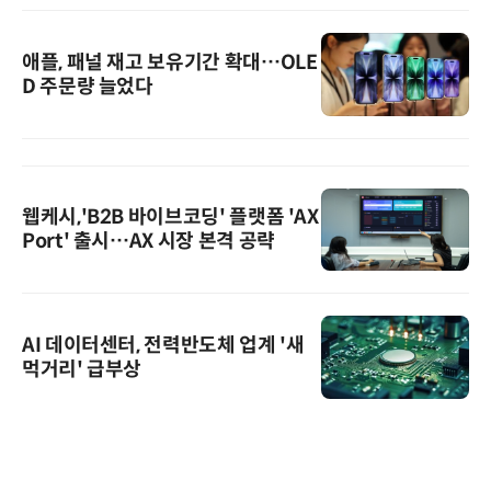
애플, 패널 재고 보유기간 확대…OLE
D 주문량 늘었다
웹케시,'B2B 바이브코딩' 플랫폼 'AX
Port' 출시…AX 시장 본격 공략
AI 데이터센터, 전력반도체 업계 '새
먹거리' 급부상