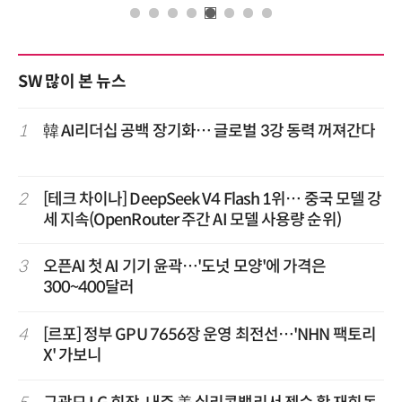
SW 많이 본 뉴스
1
韓 AI리더십 공백 장기화… 글로벌 3강 동력 꺼져간다
2
[테크 차이나] DeepSeek V4 Flash 1위… 중국 모델 강
세 지속(OpenRouter 주간 AI 모델 사용량 순위)
3
오픈AI 첫 AI 기기 윤곽…'도넛 모양'에 가격은
300~400달러
4
[르포] 정부 GPU 7656장 운영 최전선…'NHN 팩토리
X' 가보니