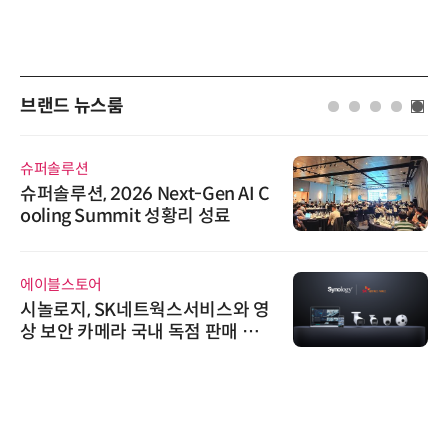
브랜드 뉴스룸
슈퍼솔루션
위고
슈퍼솔루션, 2026 Next-Gen AI C
위고
ooling Summit 성황리 성료
환(
에이블스토어
로옴
시놀로지, SK네트웍스서비스와 영
로옴
상 보안 카메라 국내 독점 판매 파
라헤
트너십 체결
다래
다래