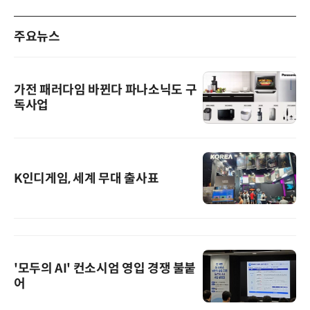
주요뉴스
가전 패러다임 바뀐다 파나소닉도 구
독사업
K인디게임, 세계 무대 출사표
'모두의 AI' 컨소시엄 영입 경쟁 불붙
어