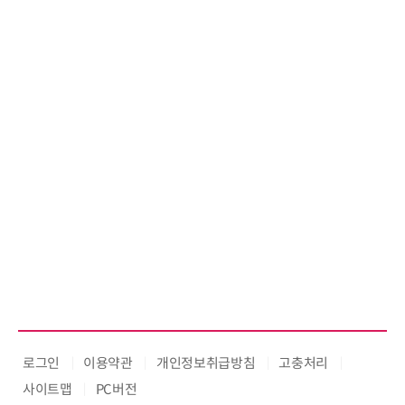
02
스 
교
로그인
이용약관
개인정보취급방침
고충처리
사이트맵
PC버전