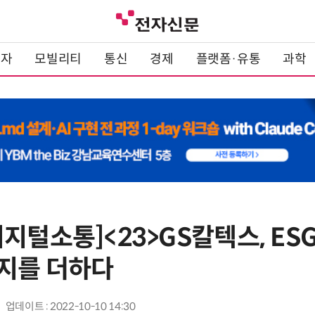
전자
모빌리티
통신
경제
플랫폼·유통
과학
지털소통]<23>GS칼텍스, ESG
지를 더하다
업데이트 : 2022-10-10 14:30