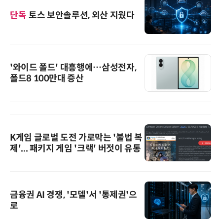
단독
토스 보안솔루션, 외산 지웠다
'와이드 폴드' 대흥행에…삼성전자,
폴드8 100만대 증산
K게임 글로벌 도전 가로막는 '불법 복
제'... 패키지 게임 '크랙' 버젓이 유통
금융권 AI 경쟁, '모델'서 '통제권'으
로