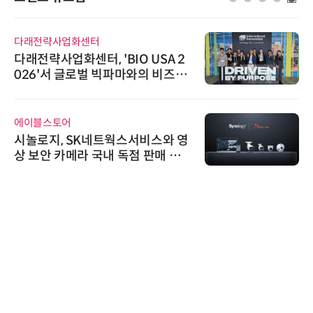
노보센스
노보센스, PWM 고주파 과도 간섭
난제 극복…차량용 전류 감지 증폭
기
위고페어
위고페어, 서울AI허브 '2026 AI 전
환(AX) 지원사업' 컨소시엄 선정
디에스앤지
디에스앤지, 'AI EXPO KOREA 20
26' 참가 성료… AI 전 생애주기 아
우르는 통합 솔루션 선봬