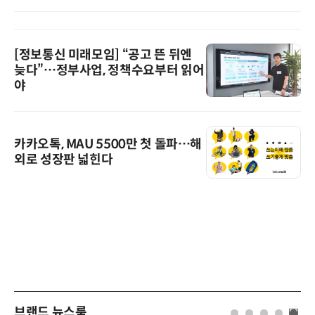
[정보통신 미래모임] “공고 뜬 뒤엔
늦다”…정부사업, 정책수요부터 읽어
야
카카오톡, MAU 5500만 첫 돌파…해
외로 성장판 넓힌다
브랜드 뉴스룸