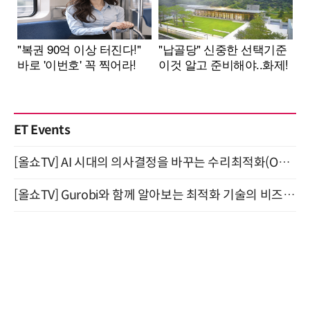
ET Events
[올쇼TV] AI 시대의 의사결정을 바꾸는 수리최적화(Optimization) 소개 (8/20 생방송)
[올쇼TV] Gurobi와 함께 알아보는 최적화 기술의 비즈니스 활용 (8월 20일 생방송)