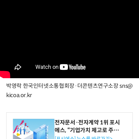
박영락 한국인터넷소통협회장·더콘텐츠연구소장 sns@
kicoa.or.kr
전자문서·전자계약 1위 포시
에스, “기업가치 제고로 주주
환원 강화” 계획 공시
[포시에스] 뉴스룸 바로가기>