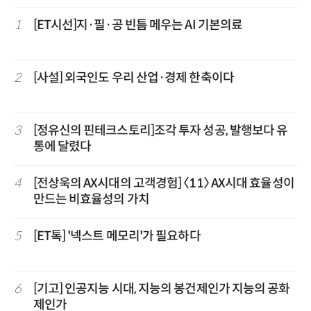
1
[ET시선]지·필·공 빈틈 메우는 AI 기본의료
2
[사설] 외국인도 우리 산업·경제 한축이다
3
[정유신의 핀테크스토리]조각 투자 성공, 발행보다 유
통에 달렸다
4
[전상욱의 AX시대의 고객경험] 〈11〉 AX시대 효율성이
만드는 비효율성의 가치
5
[ET톡] '넥스트 메모리'가 필요하다
6
[기고] 인공지능 시대, 지능의 봉건제인가 지능의 공화
제인가