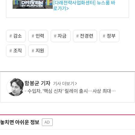
와의 비즈니스 미팅 지원…K
[다래전략사업화센터] 뉴스룸 바
로가기>
-바이오 해외 진출 교두보 확
보
감소
인력
자금
전경련
정부
조직
지원
함봉균 기자
기사 더보기
수입차, '핵심 신차' 릴레이 출시…사상 최대 실적 '정조준'
놓치면 아쉬운 정보
AD