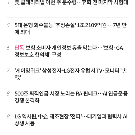
4
美 클래리티법 이번 주 분수령…휴회 전 마지막 시험대
5
5대 은행 회수불능 '추정손실' 1조2109억원 …7년 만
에 최대
6
단독
보험 소비자 개인정보 유출 막는다…'보험·GA
정보보호 협의체' 구성
7
'게이밍위크' 삼성전자-LG전자 유럽서 TV·모니터 '大
戰'
8
500조 퇴직연금 시장 노리는 RA 핀테크…AI 연금운용
경쟁 본격화
9
LG 엑사원, 中企 제조현장 '전파'…대기업과 협력사 AI
상생 시동