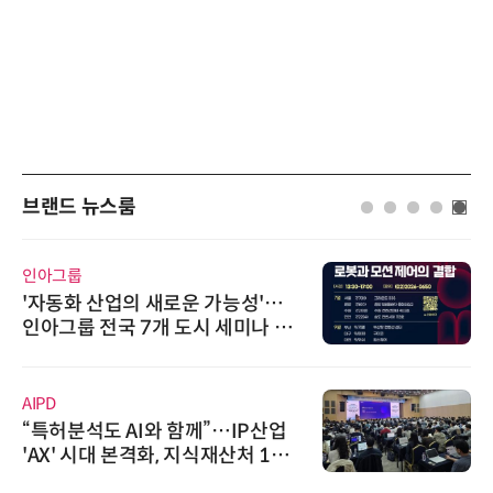
브랜드 뉴스룸
인아그룹
'자동화 산업의 새로운 가능성'…
인아그룹 전국 7개 도시 세미나 페
어 개최
AIPD
“특허분석도 AI와 함께”…IP산업
'AX' 시대 본격화, 지식재산처 1호
AI IP데이터분석사 탄생