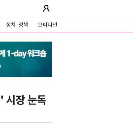
정치·정책
오피니언
' 시장 눈독