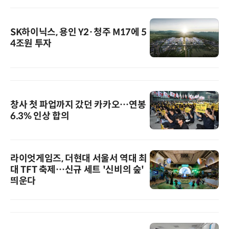
SK하이닉스, 용인 Y2·청주 M17에 5
4조원 투자
창사 첫 파업까지 갔던 카카오…연봉
6.3% 인상 합의
라이엇게임즈, 더현대 서울서 역대 최
대 TFT 축제…신규 세트 '신비의 숲'
띄운다