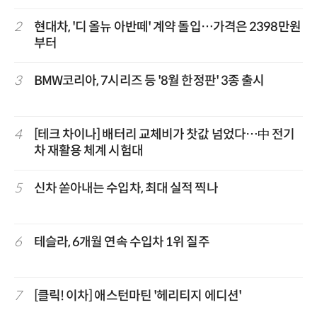
2
현대차, '디 올뉴 아반떼' 계약 돌입…가격은 2398만원
부터
3
BMW코리아, 7시리즈 등 '8월 한정판' 3종 출시
4
[테크 차이나] 배터리 교체비가 찻값 넘었다…中 전기
차 재활용 체계 시험대
5
신차 쏟아내는 수입차, 최대 실적 찍나
6
테슬라, 6개월 연속 수입차 1위 질주
7
[클릭! 이차] 애스턴마틴 '헤리티지 에디션'