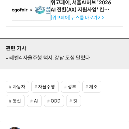
위고페어, 서울AI허브 '2026
AI 전환(AX) 지원사업' 컨소
시엄 선정
[위고페어] 뉴스룸 바로가기>
관련 기사
레벨4 자율주행 택시, 강남 도심 달렸다
자동차
자율주행
정부
제조
통신
AI
ODD
SI