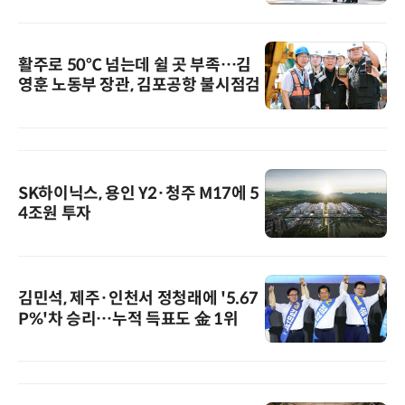
활주로 50℃ 넘는데 쉴 곳 부족…김
영훈 노동부 장관, 김포공항 불시점검
SK하이닉스, 용인 Y2·청주 M17에 5
4조원 투자
김민석, 제주·인천서 정청래에 '5.67
P%'차 승리…누적 득표도 金 1위