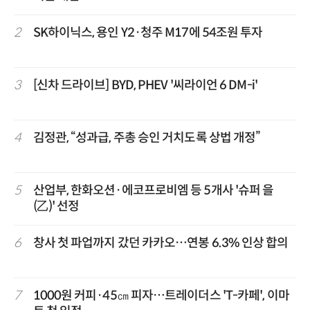
2
SK하이닉스, 용인 Y2·청주 M17에 54조원 투자
3
[신차 드라이브] BYD, PHEV '씨라이언 6 DM-i'
4
김정관, “성과급, 주총 승인 거치도록 상법 개정”
5
산업부, 한화오션·에코프로비엠 등 5개사 '슈퍼 을
(乙)' 선정
6
창사 첫 파업까지 갔던 카카오…연봉 6.3% 인상 합의
7
1000원 커피·45㎝ 피자…트레이더스 'T-카페', 이마