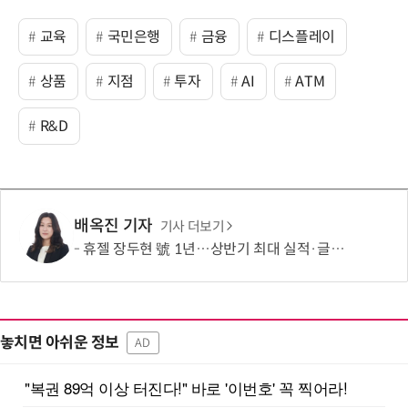
교육
국민은행
금융
디스플레이
상품
지점
투자
AI
ATM
R&D
배옥진 기자
기사 더보기
휴젤 장두현 號 1년…상반기 최대 실적·글로벌 성장 본궤도
놓치면 아쉬운 정보
AD