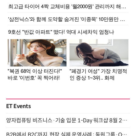
ET Events
양자컴퓨팅 비즈니스·기술 입문 1-Day 워크샵 8월 28일 개최
B2B에서 B2C까지, 현장 실제 운영사례 : 동원그룹·OCI·다이닝브랜즈그룹·당근 (8/27)