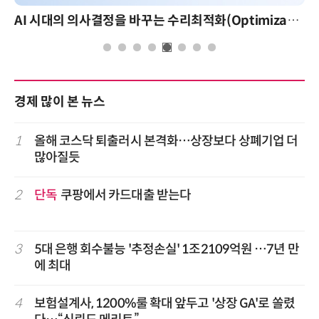
AI 시대의 의사결정을 바꾸는 수리최적화(Optimization): 실제 산업 적용 사례와 활용 전략
AI 핀옵스 실전 세미나: 폭
경제 많이 본 뉴스
1
올해 코스닥 퇴출러시 본격화…상장보다 상폐기업 더
많아질듯
2
단독
쿠팡에서 카드대출 받는다
3
5대 은행 회수불능 '추정손실' 1조2109억원 …7년 만
에 최대
4
보험설계사, 1200%룰 확대 앞두고 '상장 GA'로 쏠렸