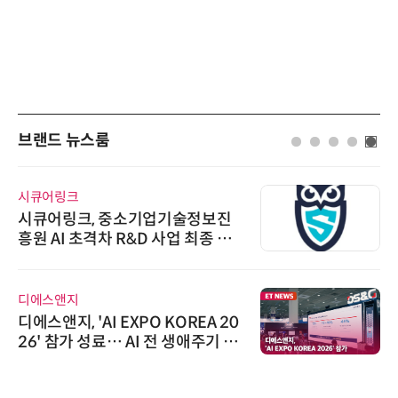
브랜드 뉴스룸
씨앤에프시스템
업기술정보진
씨앤에프시스템, 오웬
 사업 최종 선
공 ERP·DX 사업 협력
AIPD
O KOREA 20
“특허분석도 AI와 함께
 전 생애주기 아
'AX' 시대 본격화, 지
선봬
AI IP데이터분석사 탄