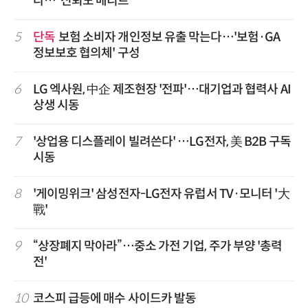
다…“신뢰도 메리트”
5
단독
보험 소비자 개인정보 유출 막는다…'보험·GA
정보보호 협의체' 구성
6
LG 엑사원, 中企 제조현장 '전파'…대기업과 협력사 AI
상생 시동
7
'상업용 디스플레이 빌려쓴다' …LG전자, 美 B2B 구독
시동
8
'게이밍위크' 삼성전자-LG전자 유럽서 TV·모니터 '大
戰'
9
“상장폐지 막아라”…중소 가전 기업, 주가 부양 '총력
전'
10
코스피 급등에 매수 사이드카 발동