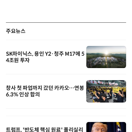
주요뉴스
SK하이닉스, 용인 Y2·청주 M17에 5
4조원 투자
창사 첫 파업까지 갔던 카카오…연봉
6.3% 인상 합의
트럼프, '반도체 핵심 원료' 폴리실리