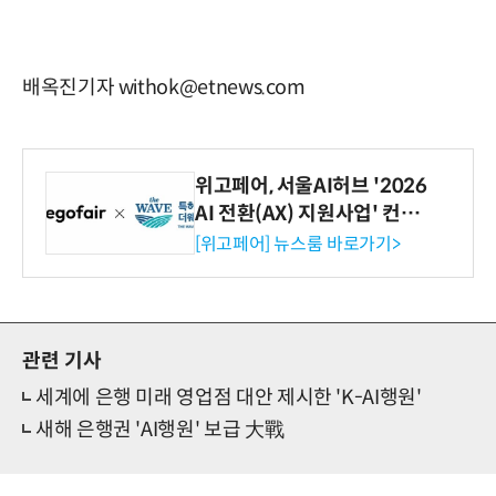
배옥진기자 withok@etnews.com
위고페어, 서울AI허브 '2026
AI 전환(AX) 지원사업' 컨소
시엄 선정
[위고페어] 뉴스룸 바로가기>
관련 기사
세계에 은행 미래 영업점 대안 제시한 'K-AI행원'
새해 은행권 'AI행원' 보급 大戰