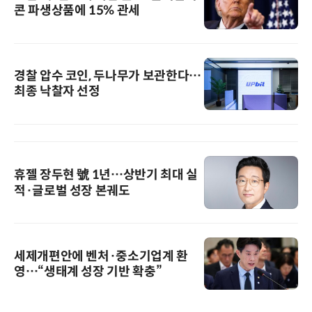
콘 파생상품에 15% 관세
경찰 압수 코인, 두나무가 보관한다…
최종 낙찰자 선정
휴젤 장두현 號 1년…상반기 최대 실
적·글로벌 성장 본궤도
세제개편안에 벤처·중소기업계 환
영…“생태계 성장 기반 확충”