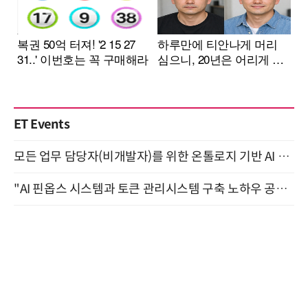
ET Events
모든 업무 담당자(비개발자)를 위한 온톨로지 기반 AI 지식체계 설계 1-day 워크숍 8월 20일 개최
"AI 핀옵스 시스템과 토큰 관리시스템 구축 노하우 공개" 잠실 한국광고문화회관 2층 대회의실 (8/21)