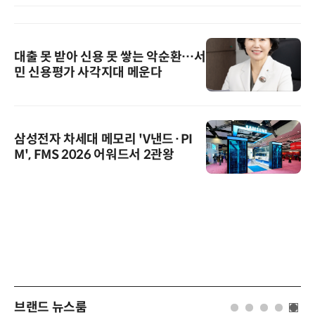
대출 못 받아 신용 못 쌓는 악순환…서
민 신용평가 사각지대 메운다
삼성전자 차세대 메모리 'V낸드·PI
M', FMS 2026 어워드서 2관왕
브랜드 뉴스룸