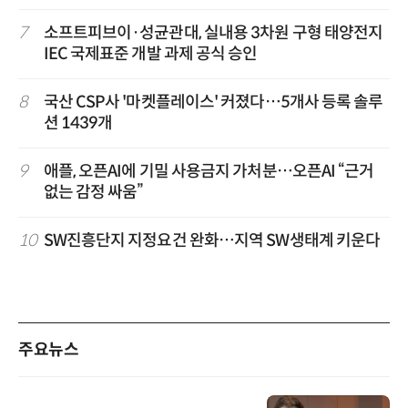
7
소프트피브이·성균관대, 실내용 3차원 구형 태양전지
IEC 국제표준 개발 과제 공식 승인
8
국산 CSP사 '마켓플레이스' 커졌다…5개사 등록 솔루
션 1439개
9
애플, 오픈AI에 기밀 사용금지 가처분…오픈AI “근거
없는 감정 싸움”
10
SW진흥단지 지정요건 완화…지역 SW생태계 키운다
주요뉴스