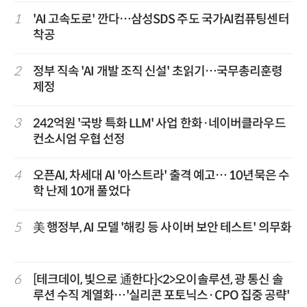
1
'AI 고속도로' 깐다…삼성SDS 주도 국가AI컴퓨팅센터
착공
2
정부 직속 'AI 개발 조직 신설' 초읽기…국무총리훈령
제정
3
242억원 '국방 특화 LLM' 사업 한화·네이버클라우드
컨소시엄 우협 선정
4
오픈AI, 차세대 AI '아스트라' 출격 예고… 10년묵은 수
학 난제 10개 풀었다
5
美 행정부, AI 모델 '해킹 등 사이버 보안 테스트' 의무화
6
[테크데이, 빛으로 通한다]<2>오이솔루션, 광 통신 솔
루션 수직 계열화…'실리콘 포토닉스·CPO 집중 공략'