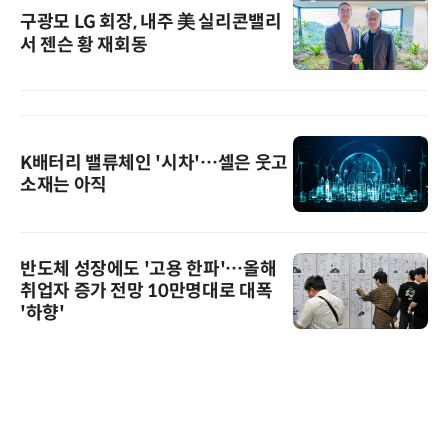
구광모 LG 회장, 내주 美 실리콘밸리
서 젠슨 황 재회동
K배터리 밸류체인 '시차'…셀은 웃고
소재는 아직
반도체 성장에도 '고용 한파'…올해
취업자 증가 전망 10만명대로 대폭
'하향'