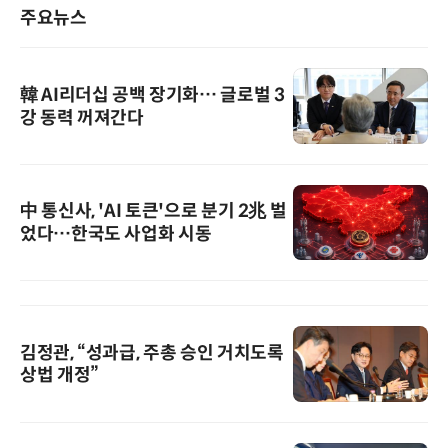
주요뉴스
韓 AI리더십 공백 장기화… 글로벌 3
강 동력 꺼져간다
中 통신사, 'AI 토큰'으로 분기 2兆 벌
었다…한국도 사업화 시동
김정관, “성과급, 주총 승인 거치도록
상법 개정”