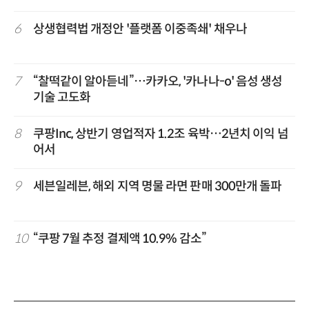
6
상생협력법 개정안 '플랫폼 이중족쇄' 채우나
7
“찰떡같이 알아듣네”…카카오, '카나나-o' 음성 생성
기술 고도화
8
쿠팡Inc, 상반기 영업적자 1.2조 육박…2년치 이익 넘
어서
9
세븐일레븐, 해외 지역 명물 라면 판매 300만개 돌파
10
“쿠팡 7월 추정 결제액 10.9% 감소”