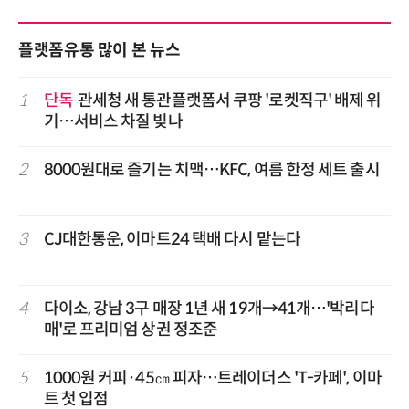
플랫폼유통 많이 본 뉴스
1
단독
관세청 새 통관플랫폼서 쿠팡 '로켓직구' 배제 위
기…서비스 차질 빚나
2
8000원대로 즐기는 치맥…KFC, 여름 한정 세트 출시
3
CJ대한통운, 이마트24 택배 다시 맡는다
4
다이소, 강남 3구 매장 1년 새 19개→41개…'박리다
매'로 프리미엄 상권 정조준
5
1000원 커피·45㎝ 피자…트레이더스 'T-카페', 이마
트 첫 입점