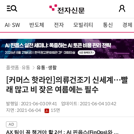
AI·SW
반도체
전자
모빌리티
통신
경제
플랫폼·유통
유통·생활
[커머스 핫라인]의류건조기 신세계…빨
래 많고 비 잦은 여름에는 필수
발행일 : 2021-06-03 09:41
업데이트 : 2021-06-04 10:42
지면 :
2021-06-04
15면
AX 팀이 꼭 챙겨야 할 2선 : AI 핀옵스(FinOps)와 토큰 거버넌스 (8/21 잠실역)