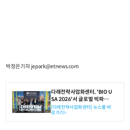
박정은기자 jepark@etnews.com
다래전략사업화센터, 'BIO U
SA 2026'서 글로벌 빅파마
와의 비즈니스 미팅 지원…K
[다래전략사업화센터] 뉴스룸 바
로가기>
-바이오 해외 진출 교두보 확
보