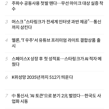
2
주파수 공동사용 첫발 뗀다…무선 마이크 대상 실증 착
수
3
머스크 “스타링크가 전세계 인터넷 과반 제공”…통신
까지 삼킨다
4
멜론, 'T 우주'서 유튜브 프리미엄 라이트 결합상품 출
시
5
스페이스X 상장 후 첫 성적표…스타링크가 AI 적자 메
웠다
6
K위성망 2035년까지 512기 띄운다
7
中 통신사, 'AI 토큰'으로 분기 2兆 벌었다…한국도 사
업화 시동