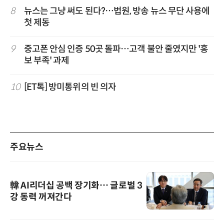
8
뉴스는 그냥 써도 된다?…법원, 방송 뉴스 무단 사용에
첫 제동
9
중고폰 안심 인증 50곳 돌파…고객 불안 줄였지만 '홍
보 부족' 과제
10
[ET톡] 방미통위의 빈 의자
주요뉴스
韓 AI리더십 공백 장기화… 글로벌 3
강 동력 꺼져간다