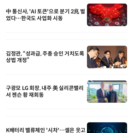
中 통신사, 'AI 토큰'으로 분기 2兆 벌
었다…한국도 사업화 시동
김정관, “성과급, 주총 승인 거치도록
상법 개정”
구광모 LG 회장, 내주 美 실리콘밸리
서 젠슨 황 재회동
K배터리 밸류체인 '시차'…셀은 웃고