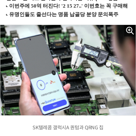
SK텔레콤 갤럭시A 퀀텀과 QRNG 칩