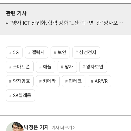
관련 기사
"양자 ICT 산업화, 협력 강화"...산·학·연·관 '양자포럼' 뜬다
5G
갤럭시
보안
삼성전자
스마트폰
애플
양자
양자보안
양자암호
카메라
핀테크
AR/VR
SK텔레콤
박정은 기자
기사 더보기