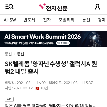
AI·SW
반도체
전자
모빌리티
통신
경제
통신
통신
SK텔레콤 '양자난수생성' 갤럭시A 퀀
텀2 내달 출시
발행일 : 2021-03-11 16:00
업데이트 : 2021-03-11 15:37
지면 :
2021-03-12
10면
같은 AI를 써도 결과물이 달라지는 이유 (9/15 강남역)