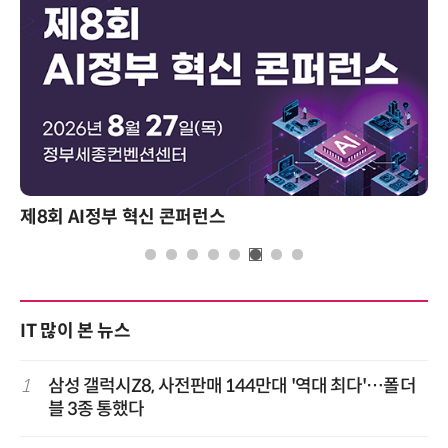
제8회 AI정부 혁신 콘퍼런스
IT 많이 본 뉴스
1
삼성 갤럭시Z8, 사전판매 144만대 '역대 최다'…폴더
블 3종 통했다