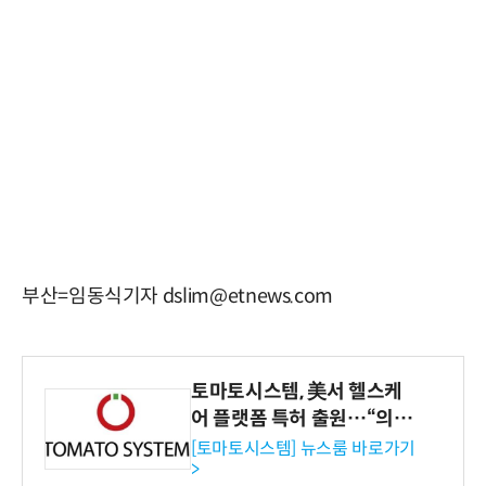
부산=임동식기자 dslim@etnews.com
토마토시스템, 美서 헬스케
어 플랫폼 특허 출원…“의료
기관·보험사 공략”
[토마토시스템] 뉴스룸 바로가기
>