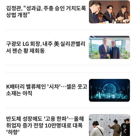
김정관, “성과급, 주총 승인 거치도록
상법 개정”
구광모 LG 회장, 내주 美 실리콘밸리
서 젠슨 황 재회동
K배터리 밸류체인 '시차'…셀은 웃고
소재는 아직
반도체 성장에도 '고용 한파'…올해
취업자 증가 전망 10만명대로 대폭
'하향'