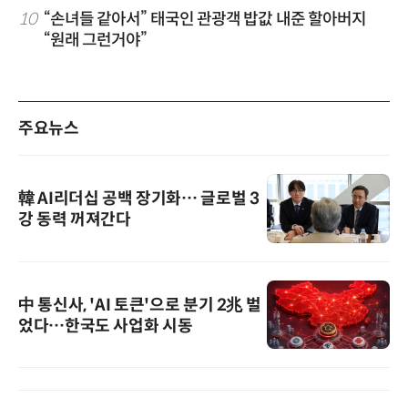
10
“손녀들 같아서” 태국인 관광객 밥값 내준 할아버지
“원래 그런거야”
주요뉴스
韓 AI리더십 공백 장기화… 글로벌 3
강 동력 꺼져간다
中 통신사, 'AI 토큰'으로 분기 2兆 벌
었다…한국도 사업화 시동