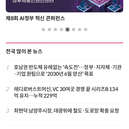
제8회 AI정부 혁신 콘퍼런스
전국 많이 본 뉴스
1
호남권 반도체 유례없는 '속도전'…정부·지자체·기관
·기업 원팀으로 '2030년 6월 양산' 목표
2
레디로버스트머신, VC 30여곳 경쟁 끝 시리즈B 134
억 유치…누적 229억
3
최현덕 남양주시장, 대광위에 철도·도로망 확충 요청