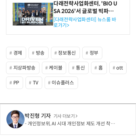
다래전략사업화센터, 'BIO U
SA 2026'서 글로벌 빅파마
와의 비즈니스 미팅 지원…K
[다래전략사업화센터] 뉴스룸 바
로가기>
-바이오 해외 진출 교두보 확
보
경제
방송
정보통신
정부
지상파방송
케이블
통신
홈
ott
PP
TV
이슈플러스
박진형 기자
기사 더보기
개인정보위, AI 시대 개인정보 제도 개선 착수…국민제안 접수