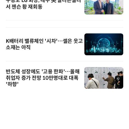
구광모 LG 회장, 내주 美 실리콘밸리
서 젠슨 황 재회동
K배터리 밸류체인 '시차'…셀은 웃고
소재는 아직
반도체 성장에도 '고용 한파'…올해
취업자 증가 전망 10만명대로 대폭
'하향'