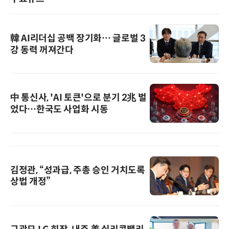
韓 AI리더십 공백 장기화… 글로벌 3
강 동력 꺼져간다
中 통신사, 'AI 토큰'으로 분기 2兆 벌
었다…한국도 사업화 시동
김정관, “성과급, 주총 승인 거치도록
상법 개정”