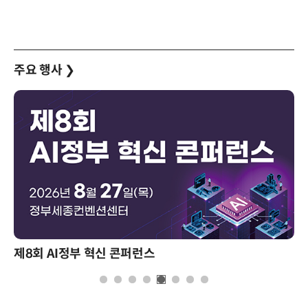
주요 행사
❯
제8회 AI정부 혁신 콘퍼런스