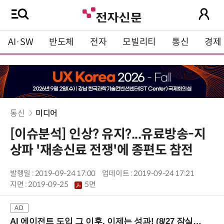
AI·SW
반도체
전자
모빌리티
통신
경제
통신
미디어
[이슈분석] 인상? 유지?...유료방송-지
상파 '재송신료 전쟁'에 종편도 참전
발행일 : 2019-09-24 17:00
업데이트 : 2019-09-24 17:21
지면 :
2019-09-25
5면
AI 에이전트 도입 그 이후, 이제는 성과! (8/27 잠실역)