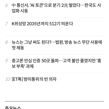
6
中 통신사, 'AI 토큰'으로 분기 2兆 벌었다…한국도 사
업화 시동
7
K위성망 2035년까지 512기 띄운다
8
뉴스는 그냥 써도 된다?…법원, 방송 뉴스 무단 사용에
첫 제동
9
중고폰 안심 인증 50곳 돌파…고객 불안 줄였지만 '홍
보 부족' 과제
10
[ET톡] 방미통위의 빈 의자
주요뉴스