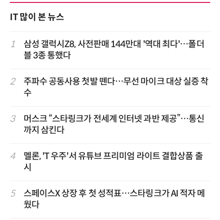
IT 많이 본 뉴스
1
삼성 갤럭시Z8, 사전판매 144만대 '역대 최다'…폴더
블 3종 통했다
2
주파수 공동사용 첫발 뗀다…무선 마이크 대상 실증 착
수
3
머스크 “스타링크가 전세계 인터넷 과반 제공”…통신
까지 삼킨다
4
멜론, 'T 우주'서 유튜브 프리미엄 라이트 결합상품 출
시
5
스페이스X 상장 후 첫 성적표…스타링크가 AI 적자 메
웠다