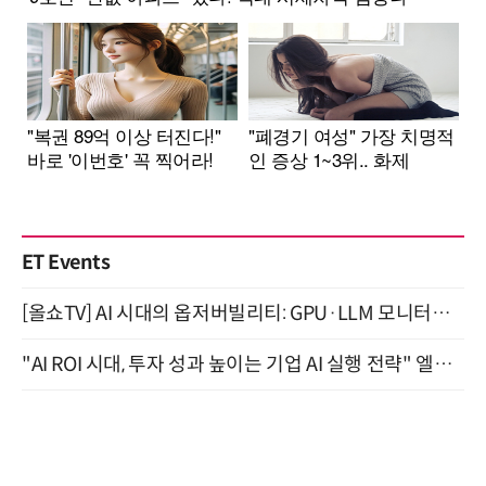
ET Events
[올쇼TV] AI 시대의 옵저버빌리티: GPU·LLM 모니터링부터 AI 기반 장애 대응까지 (8/11 생방송)
"AI ROI 시대, 투자 성과 높이는 기업 AI 실행 전략" 엘타워 6층 (9월 18일)