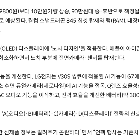
9800원)보다 10만원가량 상승, 90만원대 중·후반으로 책정될
로 예상된다. 퀄컴 스냅드래곤 845 칩셋 탑재와 램(RAM), 
.
OLED) 디스플레이에 '노치 디자인'을 적용한다. 애플이 아이
 최소화하면서 노치 부분에 전면카메라·센서를 탑재한다.
능을 개선한다. LG전자는 V30S 씽큐에 적용된 AI 기능이 
소 후면 듀얼카메라(세로나열)에 AI 기능을 접목, Q렌즈 효율
C 오디오 기능을 이식하고, 전력 효율을 개선한 배터리(약 300
'A(오디오)·B(배터리)·C(카메라)·D(디스플레이)' 전략의 신
한 신제품 정보는 알려주기 곤란하다”면서 “언팩 행사는 기존