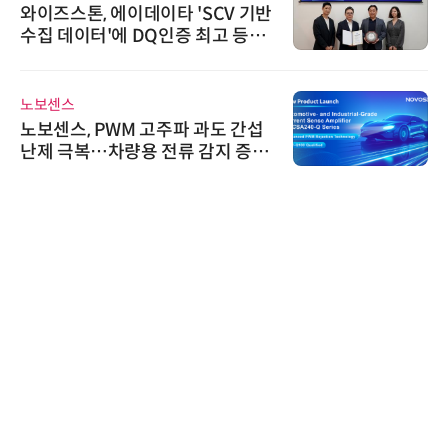
와이즈스톤, 에이데이타 'SCV 기반
수집 데이터'에 DQ인증 최고 등급
수여
노보센스
노보센스, PWM 고주파 과도 간섭
난제 극복…차량용 전류 감지 증폭
기