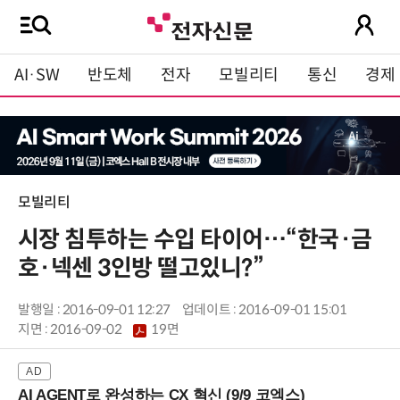
AI·SW
반도체
전자
모빌리티
통신
경제
모빌리티
시장 침투하는 수입 타이어…“한국·금
호·넥센 3인방 떨고있니?”
발행일 : 2016-09-01 12:27
업데이트 : 2016-09-01 15:01
지면 :
2016-09-02
19면
AI AGENT로 완성하는 CX 혁신 (9/9 코엑스)