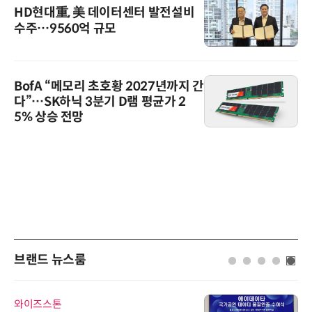
HD현대重, 美 데이터센터 발전설비
수주…9560억 규모
BofA “메모리 초호황 2027년까지 간
다”…SK하닉 3분기 D램 평균가 2
5% 상승 전망
브랜드 뉴스룸
와이즈스톤