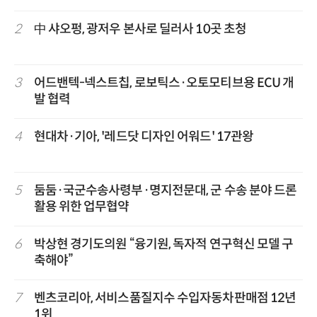
2
中 샤오펑, 광저우 본사로 딜러사 10곳 초청
3
어드밴텍-넥스트칩, 로보틱스·오토모티브용 ECU 개
발 협력
4
현대차·기아, '레드닷 디자인 어워드' 17관왕
5
둠둠·국군수송사령부·명지전문대, 군 수송 분야 드론
활용 위한 업무협약
6
박상현 경기도의원 “융기원, 독자적 연구혁신 모델 구
축해야”
7
벤츠코리아, 서비스품질지수 수입자동차판매점 12년
1위