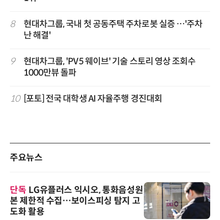
8
현대차그룹, 국내 첫 공동주택 주차로봇 실증 …'주차
난 해결'
9
현대차그룹, 'PV5 웨이브' 기술 스토리 영상 조회수
1000만뷰 돌파
10
[포토] 전국 대학생 AI 자율주행 경진대회
주요뉴스
단독
LG유플러스 익시오, 통화음성원
본 제한적 수집…보이스피싱 탐지 고
도화 활용