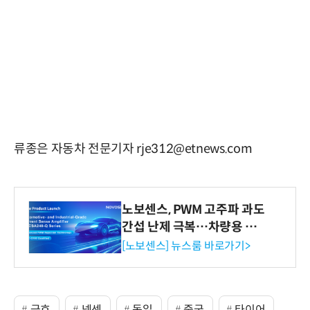
류종은 자동차 전문기자 rje312@etnews.com
노보센스, PWM 고주파 과도
간섭 난제 극복…차량용 전
류 감지 증폭기
[노보센스] 뉴스룸 바로가기>
금호
넥센
독일
중국
타이어