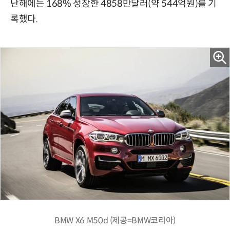
난해에는 168% 성장한 4858만달러(약 544억원)를 기
록했다.
BMW X6 M50d (제공=BMW코리아)