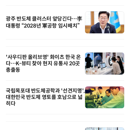
광주 반도체 클러스터 앞당긴다…李
대통령 “2028년 軍공항 임시배치”
'사우디판 올리브영' 화이츠 한국 온
다…K-뷰티 찾아 현지 유통사 20곳
총출동
국립목포대 반도체공학과 '선견지명',
대한민국 반도체 영토를 호남으로 넓
히다