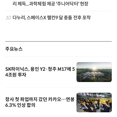
리 체득...과학체험 제공 '주니어닥터' 현장
10
다누리, 스페이스X 팰컨9 달 충돌 전후 포착
주요뉴스
SK하이닉스, 용인 Y2·청주 M17에 5
4조원 투자
창사 첫 파업까지 갔던 카카오…연봉
6.3% 인상 합의