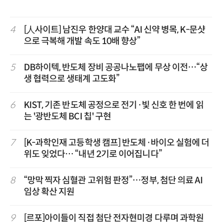
4
[人사이트] 남진우 한양대 교수 “AI 신약 병목, K-문샷
으로 극복해 개발 속도 10배 향상”
5
DB하이텍, 반도체 장비 공공나노팹에 무상 이전…“상
생 협력으로 생태계 고도화”
6
KIST, 기존 반도체 공정으로 전기·빛 신호 한 번에 읽
는 '광반도체 BCI 칩' 구현
7
[K-과학인재 고등학생 캠프] 반도체·바이오 실험에 더
위도 잊었다… “내년 2기로 이어집니다”
8
“망막 찍자 심혈관 고위험 판정”…정부, 첨단 의료 AI
임상 확산 지원
9
[르포]아이들이 직접 첨단 전자현미경 다루며 과학원