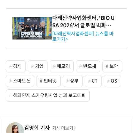
다래전략사업화센터, 'BIO U
SA 2026'서 글로벌 빅파마
와의 비즈니스 미팅 지원…K
[다래전략사업화센터] 뉴스룸 바
로가기>
-바이오 해외 진출 교두보 확
보
경제
기업
메모리
반도체
보안
스마트폰
인터넷
정부
CT
OS
해외인재 스카우팅사업 성과 보고대회
김명희 기자
기사 더보기