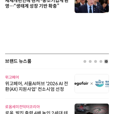
세제개편안에 벤처·중소기업계 환
영…“생태계 성장 기반 확충”
브랜드 뉴스룸
위고페어
위고페어, 서울AI허브 '2026 AI 전
환(AX) 지원사업' 컨소시엄 선정
로옴세미컨덕터코리아
로옴, 발진 출력 4배 높인 2세대 테