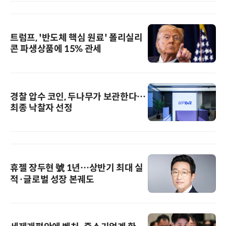
트럼프, '반도체 핵심 원료' 폴리실리
콘 파생상품에 15% 관세
경찰 압수 코인, 두나무가 보관한다…
최종 낙찰자 선정
휴젤 장두현 號 1년…상반기 최대 실
적·글로벌 성장 본궤도