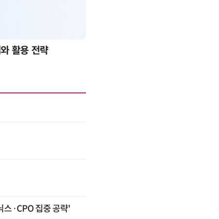
례와 활용 전략
AI 핀옵스 실전 세미나: 폭증하는
스·CPO 집중 공략'