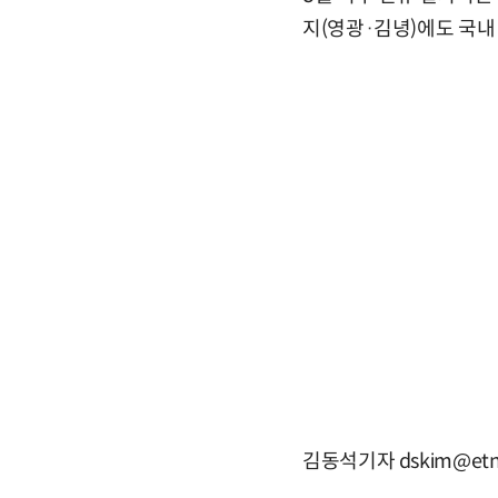
지(영광·김녕)에도 국내
김동석기자 dskim@etn