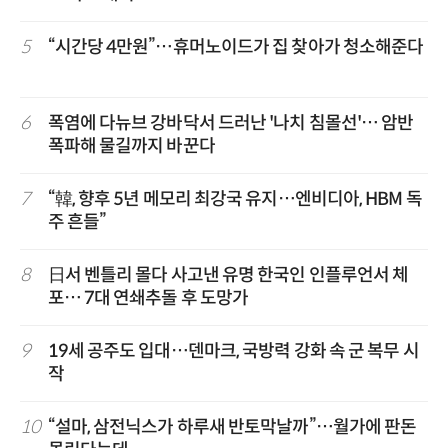
5
“시간당 4만원”…휴머노이드가 집 찾아가 청소해준다
6
폭염에 다뉴브 강바닥서 드러난 '나치 침몰선'… 암반
폭파해 물길까지 바꾼다
7
“韓, 향후 5년 메모리 최강국 유지…엔비디아, HBM 독
주 흔들”
8
日서 벤틀리 몰다 사고낸 유명 한국인 인플루언서 체
포… 7대 연쇄추돌 후 도망가
9
19세 공주도 입대…덴마크, 국방력 강화 속 군 복무 시
작
10
“설마, 삼전닉스가 하루새 반토막날까”…월가에 판돈