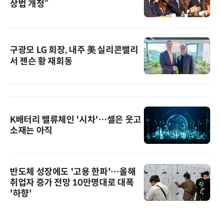
상법 개정”
구광모 LG 회장, 내주 美 실리콘밸리
서 젠슨 황 재회동
K배터리 밸류체인 '시차'…셀은 웃고
소재는 아직
반도체 성장에도 '고용 한파'…올해
취업자 증가 전망 10만명대로 대폭
'하향'