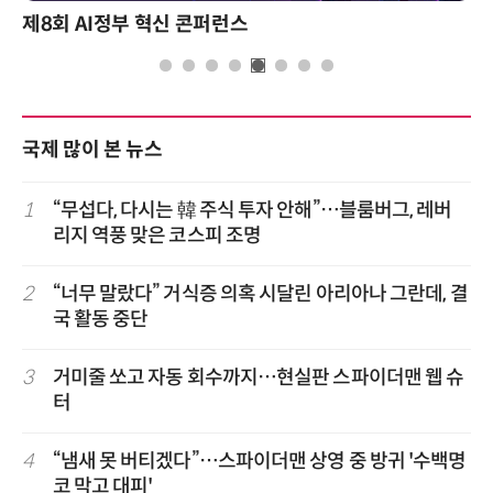
제8회 AI정부 혁신 콘퍼런스
국제 많이 본 뉴스
1
“무섭다, 다시는 韓 주식 투자 안해”…블룸버그, 레버
리지 역풍 맞은 코스피 조명
2
“너무 말랐다” 거식증 의혹 시달린 아리아나 그란데, 결
국 활동 중단
3
거미줄 쏘고 자동 회수까지…현실판 스파이더맨 웹 슈
터
4
“냄새 못 버티겠다”…스파이더맨 상영 중 방귀 '수백명
코 막고 대피'