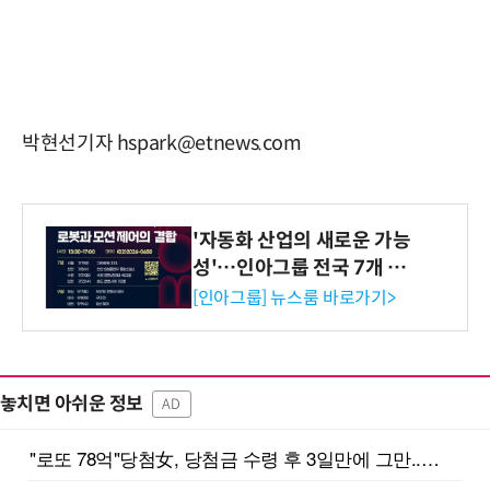
박현선기자 hspark@etnews.com
'자동화 산업의 새로운 가능
성'…인아그룹 전국 7개 도
시 세미나 페어 개최
[인아그룹] 뉴스룸 바로가기>
놓치면 아쉬운 정보
AD