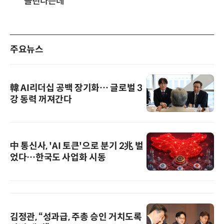
몰린다는데
주요뉴스
韓 AI리더십 공백 장기화… 글로벌 3
강 동력 꺼져간다
中 통신사, 'AI 토큰'으로 분기 2兆 벌
었다…한국도 사업화 시동
김정관, “성과급, 주총 승인 거치도록