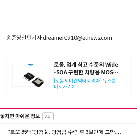
송준영인턴기자 dreamer0910@etnews.com
로옴, 업계 최고 수준의 Wide
-SOA 구현한 차량용 MOSF
ET 개발
[로옴세미컨덕터코리아] 뉴스룸
바로가기>
놓치면 아쉬운 정보
AD