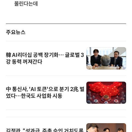
몰린다는데
주요뉴스
韓 AI리더십 공백 장기화… 글로벌 3
강 동력 꺼져간다
中 통신사, 'AI 토큰'으로 분기 2兆 벌
었다…한국도 사업화 시동
김정관, “성과급, 주총 승인 거치도록