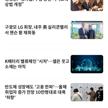
상법 개정”
구광모 LG 회장, 내주 美 실리콘밸리
서 젠슨 황 재회동
K배터리 밸류체인 '시차'…셀은 웃고
소재는 아직
반도체 성장에도 '고용 한파'…올해
취업자 증가 전망 10만명대로 대폭
'하향'