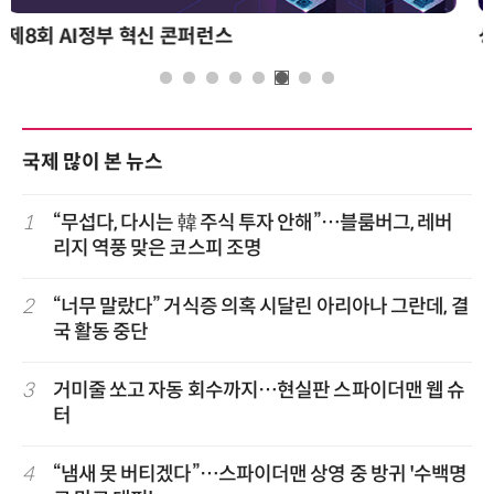
성과를 만드는 AI 에이전트 운영 전략 및 사례
국제 많이 본 뉴스
1
“무섭다, 다시는 韓 주식 투자 안해”…블룸버그, 레버
리지 역풍 맞은 코스피 조명
2
“너무 말랐다” 거식증 의혹 시달린 아리아나 그란데, 결
국 활동 중단
3
거미줄 쏘고 자동 회수까지…현실판 스파이더맨 웹 슈
터
4
“냄새 못 버티겠다”…스파이더맨 상영 중 방귀 '수백명