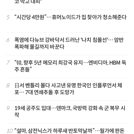
코 막고 대피'
5
“시간당 4만원”…휴머노이드가 집 찾아가 청소해준다
6
폭염에 다뉴브 강바닥서 드러난 '나치 침몰선'… 암반
폭파해 물길까지 바꾼다
7
“韓, 향후 5년 메모리 최강국 유지…엔비디아, HBM 독
주 흔들”
8
日서 벤틀리 몰다 사고낸 유명 한국인 인플루언서 체
포… 7대 연쇄추돌 후 도망가
9
19세 공주도 입대…덴마크, 국방력 강화 속 군 복무 시
작
10
“설마, 삼전닉스가 하루새 반토막날까”…월가에 판돈