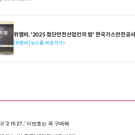
위엠비, '2025 첨단안전산업인의 밤' 한국가스안전공
[위엠비] 뉴스룸 바로가기>