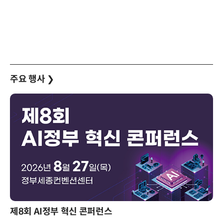
주요 행사
❯
제8회 AI정부 혁신 콘퍼런스