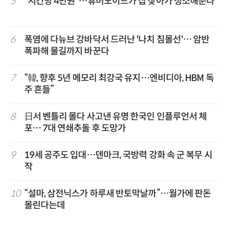
5
“시간당 4만원”…휴머노이드가 집 찾아가 청소해준다
6
폭염에 다뉴브 강바닥서 드러난 '나치 침몰선'… 암반
폭파해 물길까지 바꾼다
7
“韓, 향후 5년 메모리 최강국 유지…엔비디아, HBM 독
주 흔들”
8
日서 벤틀리 몰다 사고낸 유명 한국인 인플루언서 체
포… 7대 연쇄추돌 후 도망가
9
19세 공주도 입대…덴마크, 국방력 강화 속 군 복무 시
작
10
“설마, 삼전닉스가 하루새 반토막날까”…월가에 판돈
몰린다는데