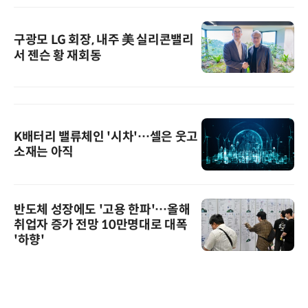
구광모 LG 회장, 내주 美 실리콘밸리
서 젠슨 황 재회동
K배터리 밸류체인 '시차'…셀은 웃고
소재는 아직
반도체 성장에도 '고용 한파'…올해
취업자 증가 전망 10만명대로 대폭
'하향'