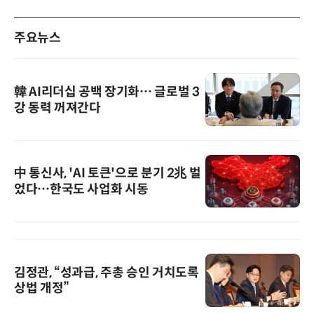
주요뉴스
韓 AI리더십 공백 장기화… 글로벌 3
강 동력 꺼져간다
中 통신사, 'AI 토큰'으로 분기 2兆 벌
었다…한국도 사업화 시동
김정관, “성과급, 주총 승인 거치도록
상법 개정”