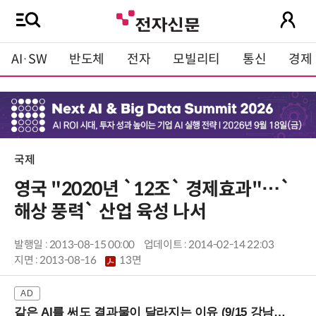
AI·SW
반도체
전자
모빌리티
통신
경제
국제
영국 "2020년 `12조` 경제효과"…`
해상 풍력` 산업 육성 나서
발행일 : 2013-08-15 00:00
업데이트 : 2014-02-14 22:03
지면 :
2013-08-16
13면
같은 AI를 써도 결과물이 달라지는 이유 (9/15 강남역)