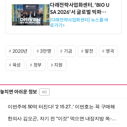
다래전략사업화센터, 'BIO U
SA 2026'서 글로벌 빅파마
와의 비즈니스 미팅 지원…K
[다래전략사업화센터] 뉴스룸 바
로가기>
-바이오 해외 진출 교두보 확
보
2020년
3만명
기금
발전
영국
육성
정부
지원
놓치면 아쉬운 정보
AD