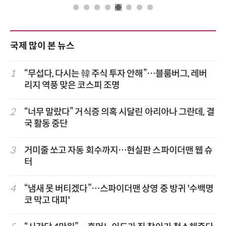
국제 많이 본 뉴스
1
“무섭다, 다시는 韓 주식 투자 안해”…블룸버그, 레버
리지 역풍 맞은 코스피 조명
2
“너무 말랐다” 거식증 의혹 시달린 아리아나 그란데, 결
국 활동 중단
3
거미줄 쏘고 자동 회수까지…현실판 스파이더맨 웹 슈
터
4
“냄새 못 버티겠다”…스파이더맨 상영 중 방귀 '수백명
코 막고 대피'