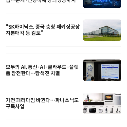
입…문제·전공책에 강의영상까지
“SK하이닉스, 중국 충칭 패키징공장
지분매각 등 검토”
모두의 AI, 통신·AI·클라우드·플랫
폼 참전한다…탐색전 치열
가전 패러다임 바뀐다…파나소닉도
구독사업