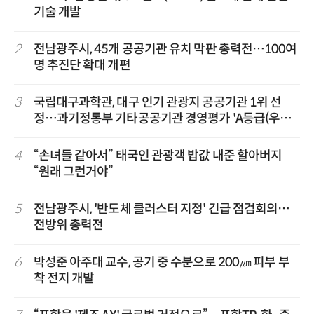
기술 개발
2
전남광주시, 45개 공공기관 유치 막판 총력전…100여
명 추진단 확대 개편
3
국립대구과학관, 대구 인기 관광지 공공기관 1위 선
정…과기정통부 기타공공기관 경영평가 'A등급(우수)'
겹경사
4
“손녀들 같아서” 태국인 관광객 밥값 내준 할아버지
“원래 그런거야”
5
전남광주시, '반도체 클러스터 지정' 긴급 점검회의…
전방위 총력전
6
박성준 아주대 교수, 공기 중 수분으로 200㎛ 피부 부
착 전지 개발