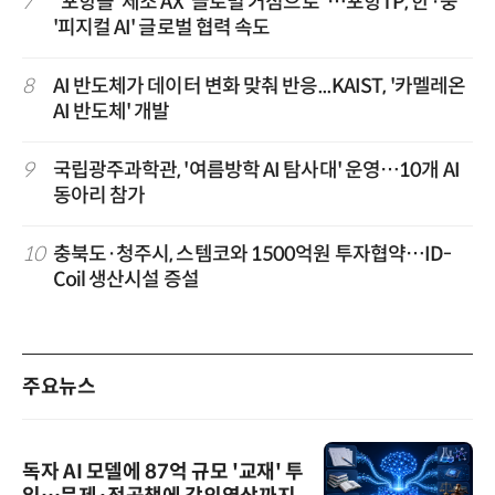
7
“포항을 '제조 AX' 글로벌 거점으로”…포항TP, 한·중
'피지컬 AI' 글로벌 협력 속도
8
AI 반도체가 데이터 변화 맞춰 반응...KAIST, '카멜레온
AI 반도체' 개발
9
국립광주과학관, '여름방학 AI 탐사대' 운영…10개 AI
동아리 참가
10
충북도·청주시, 스템코와 1500억원 투자협약…ID-
Coil 생산시설 증설
주요뉴스
독자 AI 모델에 87억 규모 '교재' 투