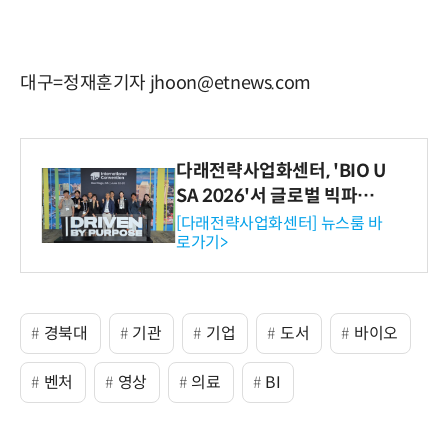
대구=정재훈기자 jhoon@etnews.com
다래전략사업화센터, 'BIO U
SA 2026'서 글로벌 빅파마
와의 비즈니스 미팅 지원…K
[다래전략사업화센터] 뉴스룸 바
로가기>
-바이오 해외 진출 교두보 확
보
경북대
기관
기업
도서
바이오
벤처
영상
의료
BI