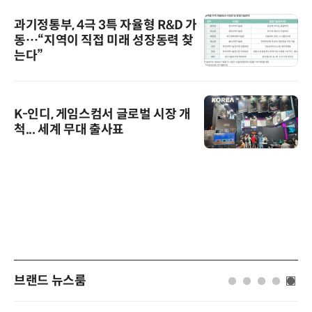
과기정통부, 4극 3특 자율형 R&D 가
동…“지역이 직접 미래 성장동력 찾
는다”
K-인디, 게임스컴서 글로벌 시장 개
척... 세계 무대 출사표
브랜드 뉴스룸