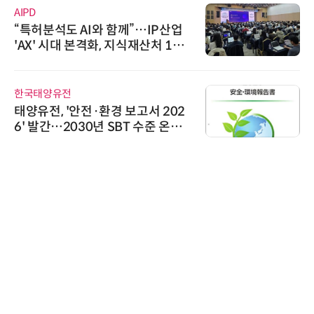
AIPD
“특허분석도 AI와 함께”…IP산업
'AX' 시대 본격화, 지식재산처 1호
AI IP데이터분석사 탄생
한국태양유전
태양유전, '안전·환경 보고서 202
6' 발간…2030년 SBT 수준 온실
가스 감축 추진