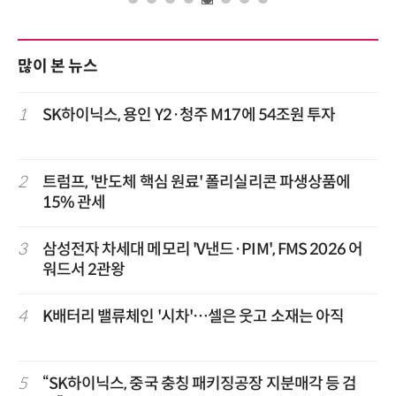
많이 본 뉴스
1
SK하이닉스, 용인 Y2·청주 M17에 54조원 투자
2
트럼프, '반도체 핵심 원료' 폴리실리콘 파생상품에
15% 관세
3
삼성전자 차세대 메모리 'V낸드·PIM', FMS 2026 어
워드서 2관왕
4
K배터리 밸류체인 '시차'…셀은 웃고 소재는 아직
5
“SK하이닉스, 중국 충칭 패키징공장 지분매각 등 검