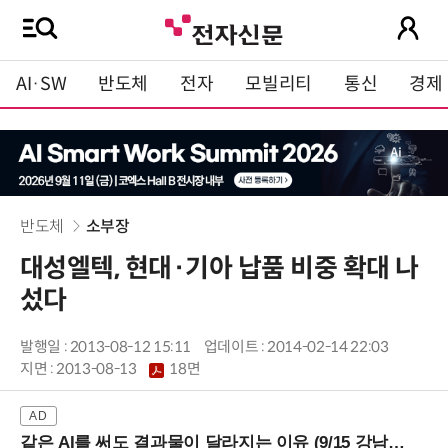
AI·SW
반도체
전자
모빌리티
통신
경제
반도체
소부장
대성엘텍, 현대·기아 납품 비중 확대 나
섰다
발행일 : 2013-08-12 15:11
업데이트 : 2014-02-14 22:03
지면 :
2013-08-13
18면
같은 AI를 써도 결과물이 달라지는 이유 (9/15 강남역)