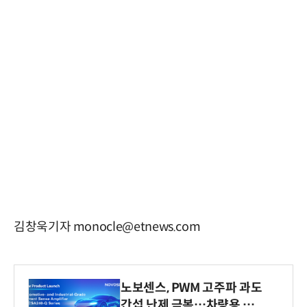
김창욱기자 monocle@etnews.com
노보센스, PWM 고주파 과도
간섭 난제 극복…차량용 전