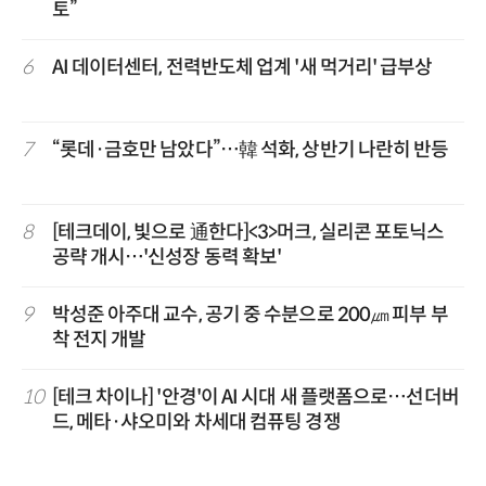
토”
6
AI 데이터센터, 전력반도체 업계 '새 먹거리' 급부상
7
“롯데·금호만 남았다”…韓 석화, 상반기 나란히 반등
8
[테크데이, 빛으로 通한다]<3>머크, 실리콘 포토닉스
공략 개시…'신성장 동력 확보'
9
박성준 아주대 교수, 공기 중 수분으로 200㎛ 피부 부
착 전지 개발
10
[테크 차이나] '안경'이 AI 시대 새 플랫폼으로…선더버
드, 메타·샤오미와 차세대 컴퓨팅 경쟁