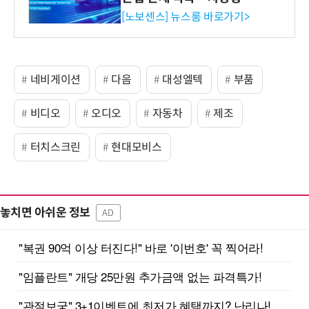
류 감지 증폭기
[노보센스] 뉴스룸 바로가기>
네비게이션
다음
대성엘텍
부품
비디오
오디오
자동차
제조
터치스크린
현대모비스
놓치면 아쉬운 정보
AD