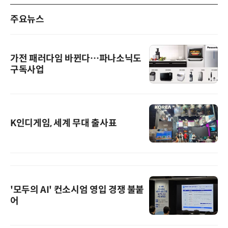
주요뉴스
가전 패러다임 바뀐다…파나소닉도
구독사업
K인디게임, 세계 무대 출사표
'모두의 AI' 컨소시엄 영입 경쟁 불붙
어