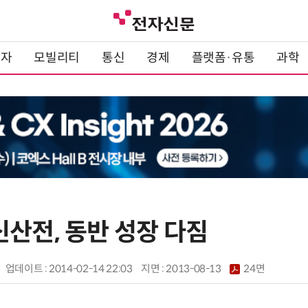
전자
모빌리티
통신
경제
플랫폼·유통
과학
신산전, 동반 성장 다짐
업데이트 : 2014-02-14 22:03
지면 :
2013-08-13
24면