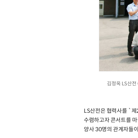
김정옥 LS산전
LS산전은 협력사를 `제
수렴하고자 콘서트를 마련
양사 30명의 관계자들이