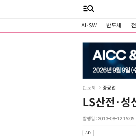
AI·SW
반도체
반도체
중공업
LS산전·성
발행일 : 2013-08-12 15:05