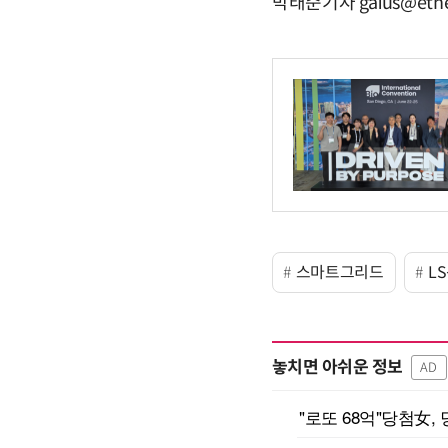
박태준기자 gaius@etn
스마트그리드
L
놓치면 아쉬운 정보
AD