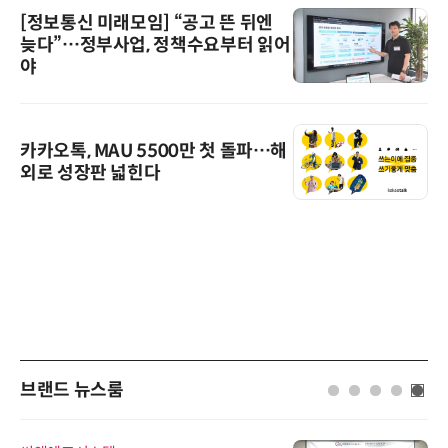
[정보통신 미래모임] “공고 뜬 뒤엔
늦다”…정부사업, 정책수요부터 읽어
야
카카오톡, MAU 5500만 첫 돌파…해
외로 성장판 넓힌다
브랜드 뉴스룸