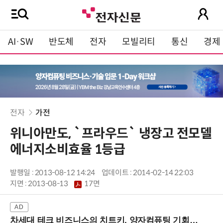
AI·SW
반도체
전자
모빌리티
통신
경제
전자
가전
위니아만도, `프라우드` 냉장고 전모델
에너지소비효율 1등급
발행일 : 2013-08-12 14:24
업데이트 : 2014-02-14 22:03
지면 :
2013-08-13
17면
차세대 테크 비즈니스의 치트키, 양자컴퓨팅 기회를 선점하라! (8/28 강남역)