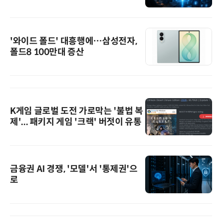
'와이드 폴드' 대흥행에…삼성전자,
폴드8 100만대 증산
K게임 글로벌 도전 가로막는 '불법 복
제'... 패키지 게임 '크랙' 버젓이 유통
금융권 AI 경쟁, '모델'서 '통제권'으
로