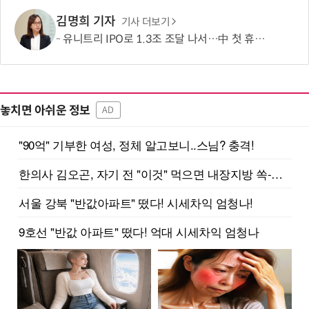
김명희 기자
기사 더보기
유니트리 IPO로 1.3조 조달 나서…中 첫 휴머노이드 상장사 탄생 임박
놓치면 아쉬운 정보
AD