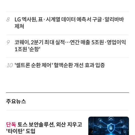
8
LG 엑사원, 표·시계열 데이터 예측서 구글·알리바바
제쳐
9
코웨이, 2분기 최대 실적…연간 매출 5조원·영업이익
1조원 '순항'
10
'셀트론 순환 체어' 혈액순환 개선 효과 입증
주요뉴스
단독
토스 보안솔루션, 외산 지우고
'타이탄' 도입