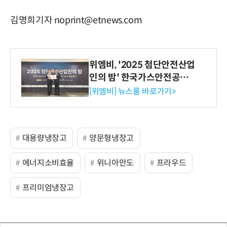
김명희기자 noprint@etnews.com
위엠비, '2025 첨단안전산업
인의 밤' 한국가스안전공사
사장상 수상
[위엠비] 뉴스룸 바로가기>
대용량냉장고
양문형냉장고
에너지소비효율
위니아만도
프라우드
프리미엄냉장고