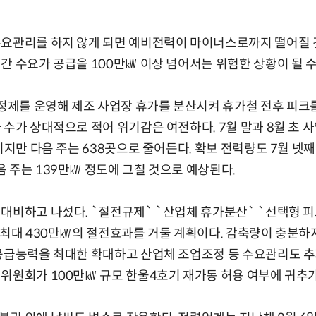
수요관리를 하지 않게 되면 예비전력이 마이너스로까지 떨어질 것
간 수요가 공급을 100만㎾ 이상 넘어서는 위험한 상황이 될 수
제를 운영해 제조 사업장 휴가를 분산시켜 휴가철 전후 피크를
 수가 상대적으로 적어 위기감은 여전하다. 7월 말과 8월 초 
이지만 다음 주는 638곳으로 줄어든다. 확보 전력량도 7월 넷째
 주는 139만㎾ 정도에 그칠 것으로 예상된다.
대비하고 나섰다. `절전규제` `산업체 휴가분산` `선택형 
 최대 430만㎾의 절전효과를 거둘 계획이다. 감축량이 충분하
공급능력을 최대한 확대하고 산업체 조업조정 등 수요관리도 추
위원회가 100만㎾ 규모 한울4호기 재가동 허용 여부에 귀추가