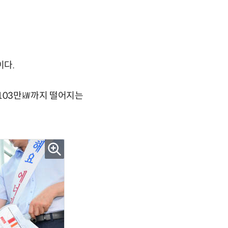
이다.
 103만㎾까지 떨어지는