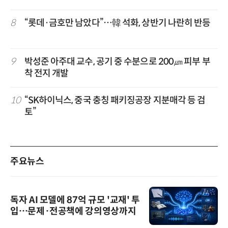
8
“롯데·금호만 남았다”…韓 석화, 상반기 나란히 반등
9
박성준 아주대 교수, 공기 중 수분으로 200㎛ 피부 부
착 전지 개발
10
“SK하이닉스, 중국 충칭 패키징공장 지분매각 등 검
토”
주요뉴스
독자 AI 모델에 87억 규모 '교재' 투
입…문제·전공책에 강의영상까지