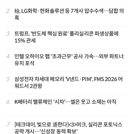
2
檢, LG화학·한화솔루션 등 7개사 압수수색…담합 의
혹
3
트럼프, '반도체 핵심 원료' 폴리실리콘 파생상품에
15% 관세
4
인텔 오하이오 팹 '초과근무' 공사 가속…외부 파트너
유치 포석
5
삼성전자 차세대 메모리 'V낸드·PIM', FMS 2026 어
워드서 2관왕
6
K배터리 밸류체인 '시차'…셀은 웃고 소재는 아직
7
[테크데이, 빛으로 通한다]<3>머크, 실리콘 포토닉스
공략 개시…'신성장 동력 확보'