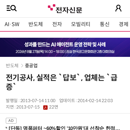
AI·SW
반도체
전자
모빌리티
통신
경제
반도체
중공업
전기공사, 실적은 `답보`, 업체는 `급
증`
발행일 : 2013-07-14 11:00
업데이트 : 2014-02-14 22:03
지면 :
2013-07-15
22면
[단독] 명품퍼터 ~60%할인 '10만원'대 선착순 한정판매!