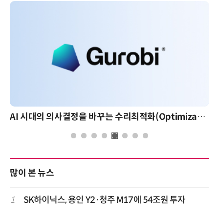
AI 시대의 의사결정을 바꾸는 수리최적화(Optimization): 실제 산업 적용 사례와 활용 전략
AI 핀옵
많이 본 뉴스
1
SK하이닉스, 용인 Y2·청주 M17에 54조원 투자