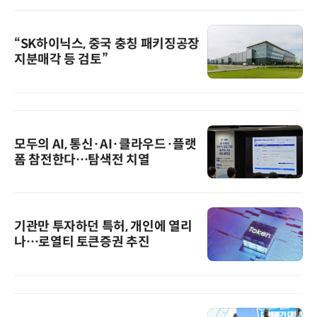
“SK하이닉스, 중국 충칭 패키징공장
지분매각 등 검토”
모두의 AI, 통신·AI·클라우드·플랫
폼 참전한다…탐색전 치열
기관만 투자하던 특허, 개인에 열리
나…로열티 토큰증권 추진