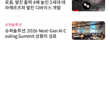
옴, 발진 출력 4배 높인 2세대 테
위고페
헤르츠파 발진 디바이스 개발
환(A
퍼솔루션
씨앤에
솔루션, 2026 Next-Gen AI C
씨앤
ling Summit 성황리 성료
공 E
한국태
태양유
6' 
가스 