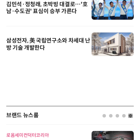
김민석·정청래, 초박빙 대결로…'호
남·수도권' 표심이 승부 가른다
삼성전자, 美 국립연구소와 차세대 난
방 기술 개발한다
브랜드 뉴스룸
옴세미컨덕터코리아
위고페