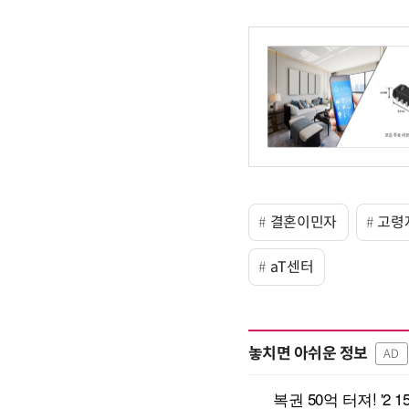
결혼이민자
고령
aT센터
놓치면 아쉬운 정보
AD