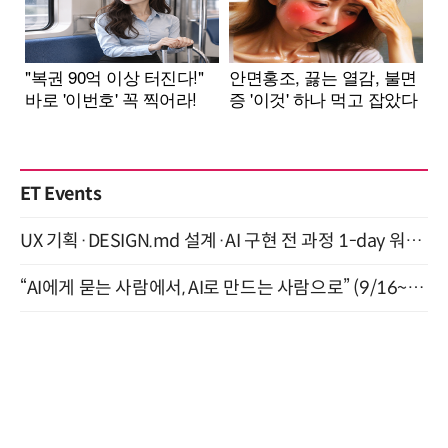
ET Events
UX 기획·DESIGN.md 설계·AI 구현 전 과정 1-day 워크숍 with Claude Code·Codex 9월 15일 개최
“AI에게 묻는 사람에서, AI로 만드는 사람으로” (9/16~17)