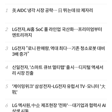
1
美 AIDC 냉각 시장 공략… 日 뛰는데 韓 제자리
2
LG전자, AI홈 SoC 풀 라인업 국산화…프리미엄부터
엔트리까지
3
LG전자 “로니 판매량, 역대 최다…기존 청소로봇 대비
3배 증가”
4
신일전자, '스마트 큐브 멀티탭' 출시…디지털 액세서
리 시장 진출
5
'게이밍위크' 삼성전자-LG전자 유럽서 TV·모니터 '大
戰'
6
LG 엑사원, 中企 제조현장 '전파'…대기업과 협력사 AI
상생 시동