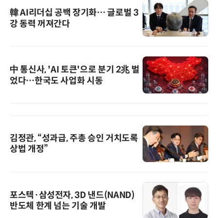
韓 AI리더십 공백 장기화… 글로벌 3
강 동력 꺼져간다
中 통신사, 'AI 토큰'으로 분기 2兆 벌
었다…한국도 사업화 시동
김정관, “성과급, 주총 승인 거치도록
상법 개정”
포스텍·삼성전자, 3D 낸드(NAND)
반도체 한계 넘는 기술 개발