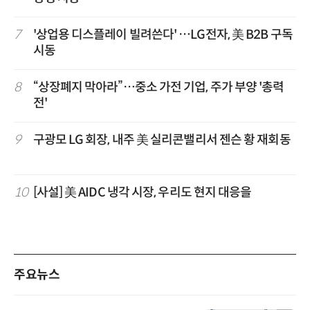
7
'상업용 디스플레이 빌려쓴다' …LG전자, 美 B2B 구독
시동
8
“상장폐지 막아라”…중소 가전 기업, 주가 부양 '총력
전'
9
구광모 LG 회장, 내주 美 실리콘밸리서 젠슨 황 재회동
10
[사설] 美 AIDC 냉각 시장, 우리도 현지 대응을
주요뉴스