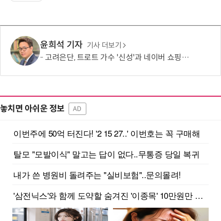
윤희석 기자
기사 더보기
고려은단, 트로트 가수 '신성'과 네이버 쇼핑라이브 켠다
놓치면 아쉬운 정보
AD