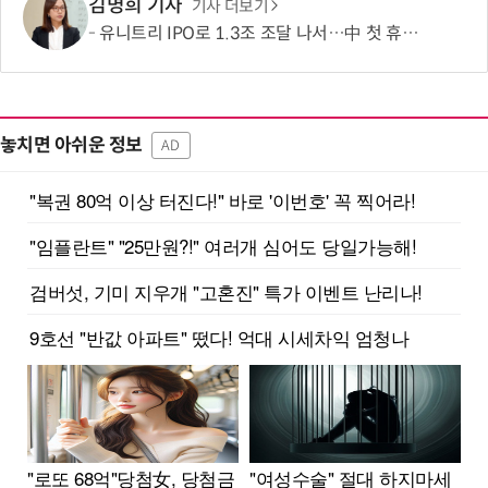
김명희 기자
기사 더보기
유니트리 IPO로 1.3조 조달 나서…中 첫 휴머노이드 상장사 탄생 임박
놓치면 아쉬운 정보
AD