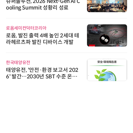
슈퍼솔루션, 2026 Next-Gen AI C
ooling Summit 성황리 성료
로옴세미컨덕터코리아
로옴, 발진 출력 4배 높인 2세대 테
라헤르츠파 발진 디바이스 개발
한국태양유전
태양유전, '안전·환경 보고서 202
6' 발간…2030년 SBT 수준 온실
가스 감축 추진