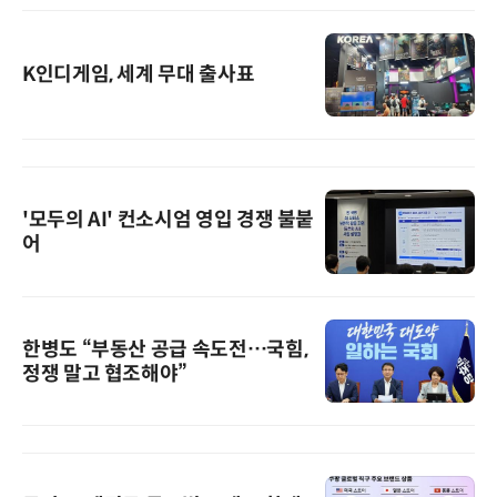
K인디게임, 세계 무대 출사표
'모두의 AI' 컨소시엄 영입 경쟁 불붙
어
한병도 “부동산 공급 속도전…국힘,
정쟁 말고 협조해야”