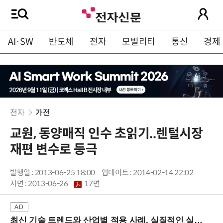
AI·SW
반도체
전자
모빌리티
통신
경제
전자
가전
교원, 동양매직 인수 초읽기..렌털시장
재편 변수로 등극
발행일 : 2013-06-25 18:00
업데이트 : 2014-02-14 22:02
지면 :
2013-06-26
17면
최신 기술 트렌드와 산업별 적용 사례, 실질적인 실행 전략을 공유 (9/18 양재역)