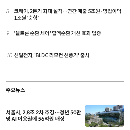
8
코웨이, 2분기 최대 실적…연간 매출 5조원·영업이익
1조원 '순항'
9
'셀트론 순환 체어' 혈액순환 개선 효과 입증
10
신일전자, 'BLDC 리모컨 선풍기' 출시
주요뉴스
서울시, 2.8조 2차 추경…청년 50만
명 AI 이용권에 56억원 배정