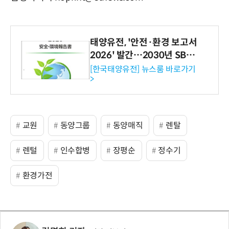
태양유전, '안전·환경 보고서
2026' 발간…2030년 SBT
수준 온실가스 감축 추진
[한국태양유전] 뉴스룸 바로가기
>
교원
동양그룹
동양매직
렌탈
렌털
인수합병
장평순
정수기
환경가전