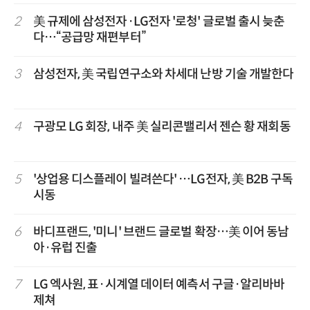
2
美 규제에 삼성전자·LG전자 '로청' 글로벌 출시 늦춘
다…“공급망 재편부터”
3
삼성전자, 美 국립연구소와 차세대 난방 기술 개발한다
4
구광모 LG 회장, 내주 美 실리콘밸리서 젠슨 황 재회동
5
'상업용 디스플레이 빌려쓴다' …LG전자, 美 B2B 구독
시동
6
바디프랜드, '미니' 브랜드 글로벌 확장…美 이어 동남
아·유럽 진출
7
LG 엑사원, 표·시계열 데이터 예측서 구글·알리바바
제쳐