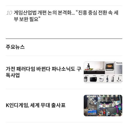
10
게임산업법 개편 논의 본격화... “진흥 중심 전환 속 세
부 보완 필요”
주요뉴스
가전 패러다임 바뀐다 파나소닉도 구
독사업
K인디게임, 세계 무대 출사표