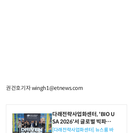
권건호기자 wingh1@etnews.com
다래전략사업화센터, 'BIO U
SA 2026'서 글로벌 빅파마
와의 비즈니스 미팅 지원…K
[다래전략사업화센터] 뉴스룸 바