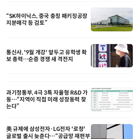
“SK하이닉스, 중국 충칭 패키징공장
지분매각 등 검토”
통신사, '9월 개강' 앞두고 유학생 확
보 총력…순증 경쟁 새 격전지
과기정통부, 4극 3특 자율형 R&D 가
동…“지역이 직접 미래 성장동력 찾
는다”
美 규제에 삼성전자·LG전자 '로청'
글로벌 출시 늦춘다…“공급망 재편부