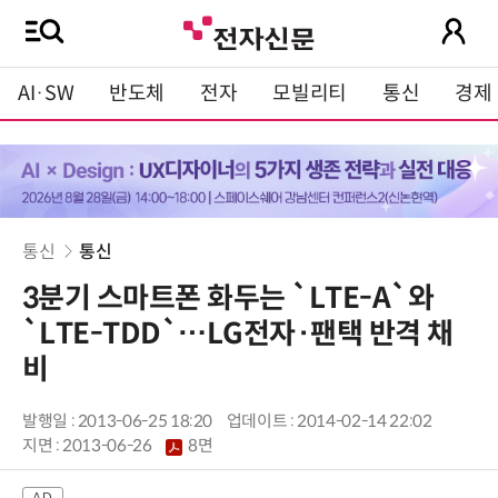
AI·SW
반도체
전자
모빌리티
통신
경제
통신
통신
3분기 스마트폰 화두는 `LTE-A`와
`LTE-TDD`…LG전자·팬택 반격 채
비
발행일 : 2013-06-25 18:20
업데이트 : 2014-02-14 22:02
지면 :
2013-06-26
8면