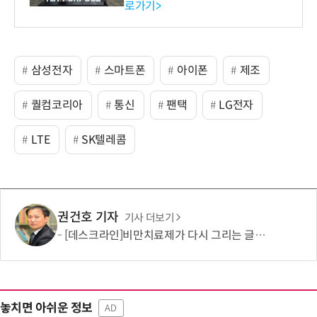
로가기>
-바이오 해외 진출 교두보 확
보
삼성전자
스마트폰
아이폰
제조
퀄컴코리아
통신
팬택
LG전자
LTE
SK텔레콤
권건호 기자
기사 더보기
[데스크라인]비만치료제가 다시 그리는 글로벌 산업 지도
놓치면 아쉬운 정보
AD